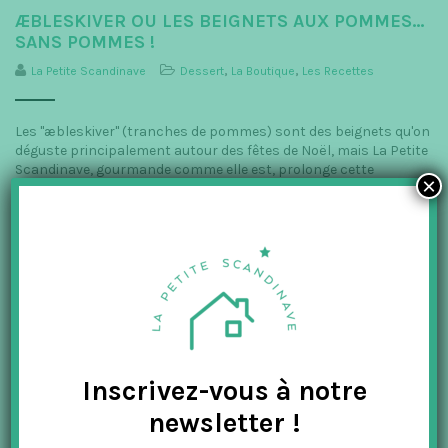
ÆBLESKIVER OU LES BEIGNETS AUX POMMES…
SANS POMMES !
La Petite Scandinave
Dessert
,
La Boutique
,
Les Recettes
Les "æbleskiver" (tranches de pommes) sont des beignets qu'on
déguste principalement autour des fêtes de Noël, mais La Petite
Scandinave, gourmande comme elle est, prolonge cette
×
tradition jusqu'au mois de...
LIRE PLUS
Inscrivez-vous à notre
newsletter !