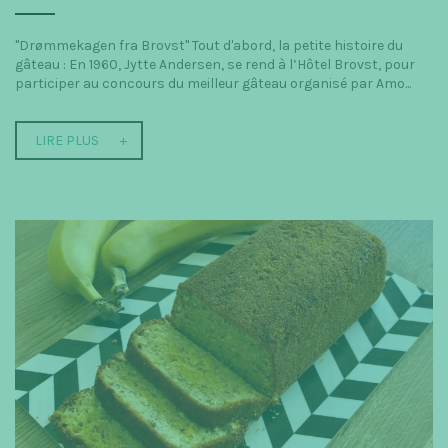
t
"Drømmekagen fra Brovst" Tout d'abord, la petite histoire du
i
gâteau : En 1960, Jytte Andersen, se rend à l’Hôtel Brovst, pour
participer au concours du meilleur gâteau organisé par Amo...
o
n
LIRE PLUS