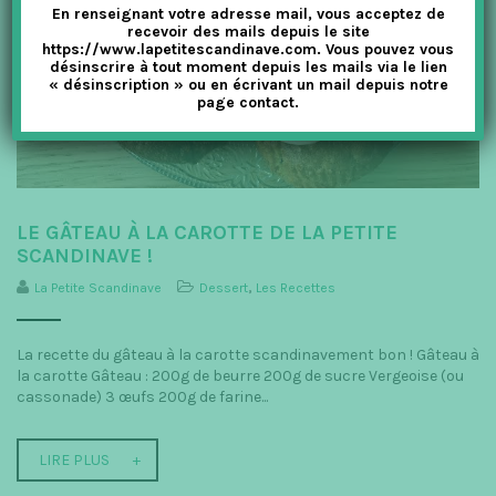
En renseignant votre adresse mail, vous acceptez de
recevoir des mails depuis le site
https://www.lapetitescandinave.com. Vous pouvez vous
désinscrire à tout moment depuis les mails via le lien
« désinscription » ou en écrivant un mail depuis notre
page contact.
LE GÂTEAU À LA CAROTTE DE LA PETITE
SCANDINAVE !
La Petite Scandinave
Dessert
,
Les Recettes
La recette du gâteau à la carotte scandinavement bon ! Gâteau à
la carotte Gâteau : 200g de beurre 200g de sucre Vergeoise (ou
cassonade) 3 œufs 200g de farine...
LIRE PLUS