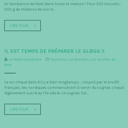
et l'ambiance de Noël dans toute la maison ! Pour 250 biscuits :
200 g de mélasse de sucre...
LIRE PLUS
IL EST TEMPS DE PRÉPARER LE GLØGG !!
La Petite Scandinave
Boissons
,
Les Recettes
,
Les recettes de
Noël
Le vin chaud date d’il y a bien longtemps…. Inspiré par le brulôt
français, les nordiques commencèrent à servir du cognac chaud
légèrement sucré au 17e siècle. Le cognac fut...
LIRE PLUS