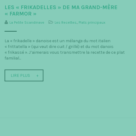
LES « FRIKADELLES » DE MA GRAND-MÈRE
« FARMOR »
La Petite Scandinave
Les Recettes
,
Plats principaux
La « frikadelle » danoise est un mélange du mot italien
« frittatella » (qui veut dire cuit / grillé) et du mot danois
« frikassé ». J’aimerais vous transmettre la recette de ce plat
familial...
LIRE PLUS