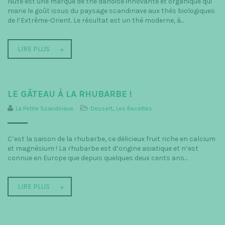
Nute est une marque de thé danoise innovante et organique qui
marie le goût issus du paysage scandinave aux thés biologiques
de l’Extrême-Orient. Le résultat est un thé moderne, à...
LIRE PLUS
LE GÂTEAU À LA RHUBARBE !
La Petite Scandinave
Dessert
,
Les Recettes
C’est la saison de la rhubarbe, ce délicieux fruit riche en calcium
et magnésium ! La rhubarbe est d’origine asiatique et n’est
connue en Europe que depuis quelques deux cents ans...
LIRE PLUS