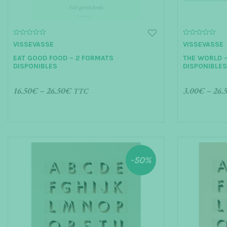
0
0
VISSEVASSE
VISSEVASSE
o
o
u
u
EAT GOOD FOOD – 2 FORMATS
THE WORLD –
t
t
o
o
DISPONIBLES
DISPONIBLE
f
f
5
5
16.50
€
–
26.50
€
3.00
€
–
26.
TTC
CHOIX DES OPTIONS
CHOIX DE
-50%