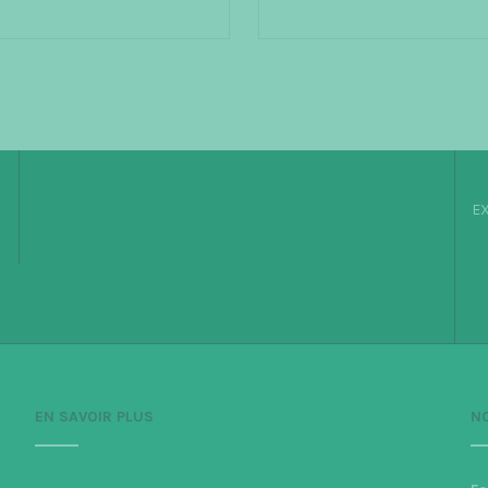
AU PANIER
AJOUTER AU PANIER
EX
EN SAVOIR PLUS
N