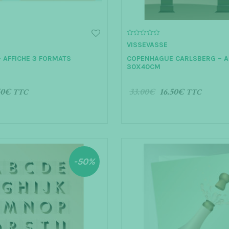
0
VISSEVASSE
o
u
 AFFICHE 3 FORMATS
COPENHAGUE CARLSBERG – A
t
o
S
30X40CM
f
5
50
€
33.00
€
16.50
€
TTC
TTC
S OPTIONS
AJOUTER AU PANIER
-50%