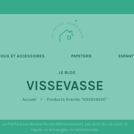
L
a
P
e
t
JOUX ET ACCESSOIRES
PAPETERIE
ENFANT
i
t
LE BLOG
e
VISSEVASSE
S
c
a
Accueil
Products brands “ViSSEVASSE”
n
d
i
La Petite Scandinave ferme définitivement. Les articles ne sont ni
n
repris, ni échangés, ni remboursés.