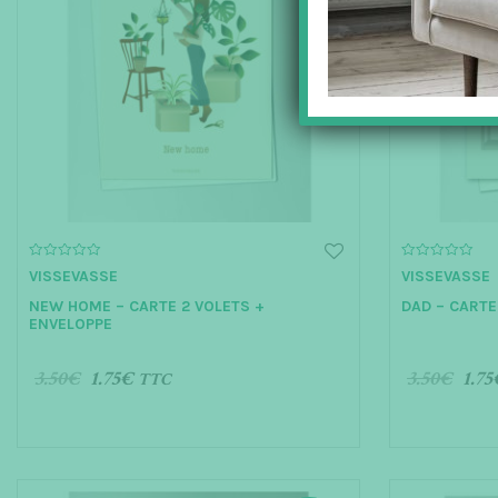
0
0
VISSEVASSE
VISSEVASSE
o
o
u
u
NEW HOME – CARTE 2 VOLETS +
DAD – CARTE
t
t
o
o
ENVELOPPE
f
f
5
5
3.50
€
1.75
€
3.50
€
1.75
TTC
AJOUTER AU PANIER
AJOUTER 