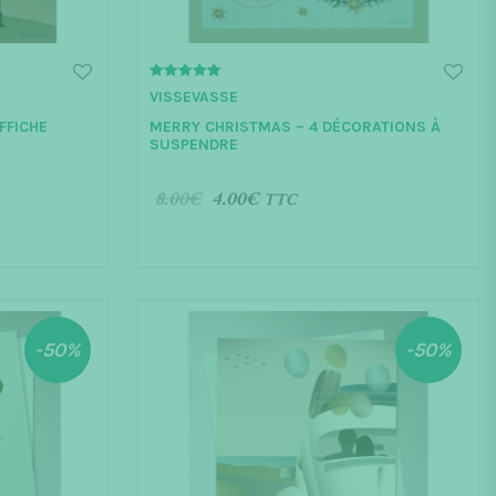
5.00
VISSEVASSE
out of 5
FFICHE
MERRY CHRISTMAS – 4 DÉCORATIONS À
SUSPENDRE
8.00
€
4.00
€
TTC
AJOUTER AU PANIER
-50%
-50%