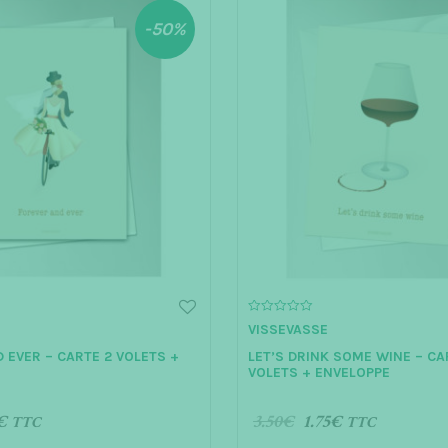
-50%
0
VISSEVASSE
o
u
 EVER – CARTE 2 VOLETS +
LET’S DRINK SOME WINE – CA
t
o
VOLETS + ENVELOPPE
f
5
€
3.50
€
1.75
€
TTC
TTC