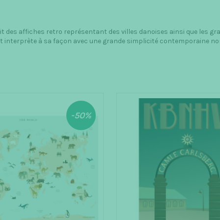
a
v
e
 des affiches retro représentant des villes danoises ainsi que les gr
t interprète à sa façon avec une grande simplicité contemporaine no
-50%