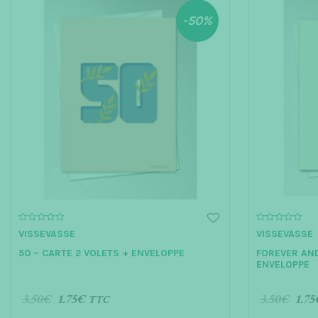
-50%
0
0
VISSEVASSE
VISSEVASSE
o
o
u
u
50 – CARTE 2 VOLETS + ENVELOPPE
FOREVER AND
t
t
o
o
ENVELOPPE
f
f
5
5
3.50
€
1.75
€
3.50
€
1.75
TTC