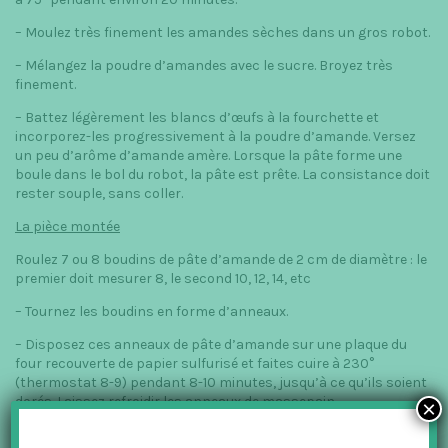
– Moulez très finement les amandes sèches dans un gros robot.
– Mélangez la poudre d’amandes avec le sucre. Broyez très
finement.
– Battez légèrement les blancs d’œufs à la fourchette et
incorporez-les progressivement à la poudre d’amande. Versez
un peu d’arôme d’amande amère. Lorsque la pâte forme une
boule dans le bol du robot, la pâte est prête. La consistance doit
rester souple, sans coller.
La pièce montée
Roulez 7 ou 8 boudins de pâte d’amande de 2 cm de diamètre : le
premier doit mesurer 8, le second 10, 12, 14, etc
– Tournez les boudins en forme d’anneaux.
– Disposez ces anneaux de pâte d’amande sur une plaque du
four recouverte de papier sulfurisé et faites cuire à 230°
(thermostat 8-9) pendant 8-10 minutes, jusqu’à ce qu’ils soient
dorés. Laissez refroidir les anneaux de massepain.
×
Le glaçage