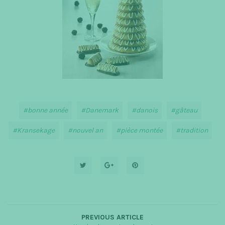
bonne année
Danemark
danois
gâteau
Kransekage
nouvel an
pièce montée
tradition
PREVIOUS ARTICLE