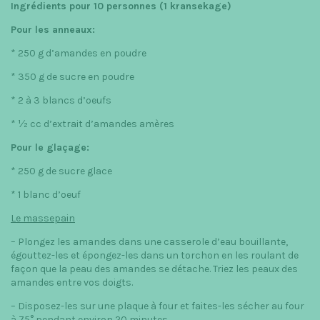
Ingrédients pour 10 personnes (1 kransekage)
Pour les anneaux
:
* 250 g d’amandes en poudre
* 350 g de sucre en poudre
* 2 à 3 blancs d’oeufs
* ½ cc d’extrait d’amandes amères
Pour le glaçage
:
* 250 g de sucre glace
* 1 blanc d’oeuf
Le massepain
– Plongez les amandes dans une casserole d’eau bouillante,
égouttez-les et épongez-les dans un torchon en les roulant de
façon que la peau des amandes se détache. Triez les peaux des
amandes entre vos doigts.
– Disposez-les sur une plaque à four et faites-les sécher au four
à 75° pendant environ 20 minutes.