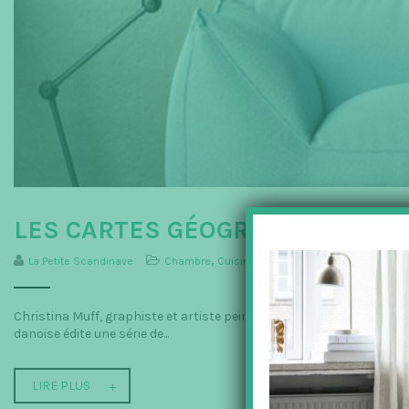
LES CARTES GÉOGRAPHIQUES É
La Petite Scandinave
Chambre
,
Cuisine
,
Décoration
,
Entrée
,
Kortkarte
Christina Muff, graphiste et artiste peintre, a créé Kortkartellet ap
danoise édite une série de...
LIRE PLUS