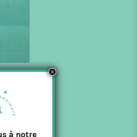
×
te société
us à notre