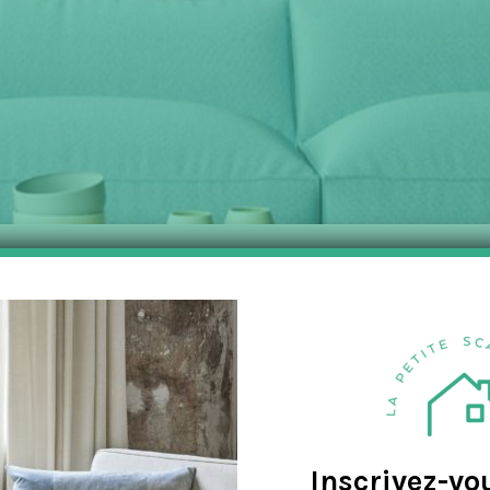
PURÉES DE KORTKARTELLET
llet
,
La Maison
,
Salle à manger
,
Salle de bain
,
Salon
rès avoir passé la moitié de sa vie à voyager dans le monde entier. Cet
Inscrivez-vo