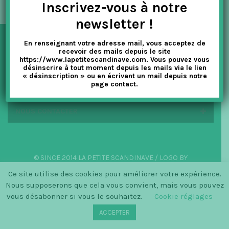
Inscrivez-vous à notre
t
newsletter !
i
En renseignant votre adresse mail, vous acceptez de
o
NEWSLETTER
recevoir des mails depuis le site
https://www.lapetitescandinave.com. Vous pouvez vous
n
désinscrire à tout moment depuis les mails via le lien
« désinscription » ou en écrivant un mail depuis notre
EN SAVOIR PLUS
page contact.
NOUS CONTACTER
© SINCE 2014 LA PETITE SCANDINAVE / LOGO BY
CHRISTINECLEMMENSEN.DK
Ce site utilise des cookies pour améliorer votre expérience.
Nous supposerons que cela vous convient, mais vous pouvez
vous désabonner si vous le souhaitez.
Cookie réglages
ACCEPTER