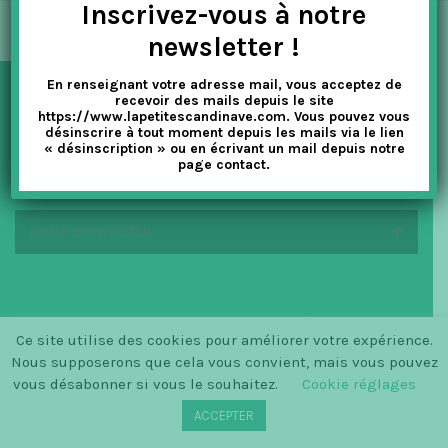
Inscrivez-vous à notre
t
newsletter !
i
En renseignant votre adresse mail, vous acceptez de
o
recevoir des mails depuis le site
NEWSLETTER
https://www.lapetitescandinave.com. Vous pouvez vous
n
désinscrire à tout moment depuis les mails via le lien
« désinscription » ou en écrivant un mail depuis notre
page contact.
EN SAVOIR PLUS
NOUS CONTACTER
© SINCE 2014 LA PETITE SCANDINAVE / LOGO BY
Ce site utilise des cookies pour améliorer votre expérience.
CHRISTINECLEMMENSEN.DK
Nous supposerons que cela vous convient, mais vous pouvez
vous désabonner si vous le souhaitez.
Cookie réglages
ACCEPTER