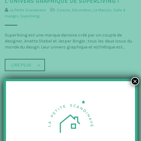
L’UNIVERS GRAPHIQUE DE SUPERLIVING !
La Petite Scandinave
Cuisine
,
Décoration
,
La Maison
,
Salle à
manger
,
Superliving
Superliving est une marque danoise créé par un couple de
designer, Anette Stabel et Jesper Binger, tous les deux issus du
monde du design. Leur univers graphique et esthétique est...
LIRE PLUS
×