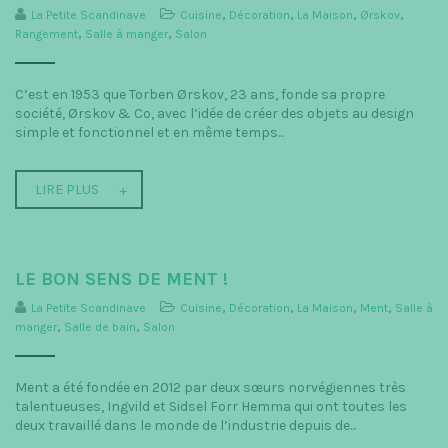
La Petite Scandinave
Cuisine
,
Décoration
,
La Maison
,
Ørskov
,
Rangement
,
Salle à manger
,
Salon
C’est en 1953 que Torben Ørskov, 23 ans, fonde sa propre
société, Ørskov & Co, avec l’idée de créer des objets au design
simple et fonctionnel et en même temps...
LIRE PLUS
LE BON SENS DE MENT !
La Petite Scandinave
Cuisine
,
Décoration
,
La Maison
,
Ment
,
Salle à
manger
,
Salle de bain
,
Salon
Ment a été fondée en 2012 par deux sœurs norvégiennes très
talentueuses, Ingvild et Sidsel Forr Hemma qui ont toutes les
deux travaillé dans le monde de l’industrie depuis de...