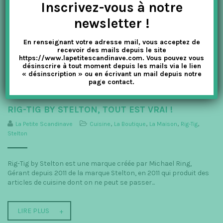
Inscrivez-vous à notre
newsletter !
En renseignant votre adresse mail, vous acceptez de
recevoir des mails depuis le site
https://www.lapetitescandinave.com. Vous pouvez vous
désinscrire à tout moment depuis les mails via le lien
« désinscription » ou en écrivant un mail depuis notre
page contact.
RIG-TIG BY STELTON, TOUT EST VRAI !
La Petite Scandinave
Cuisine
,
La Boutique
,
La Maison
,
Rig-Tig
,
Stelton
Rig-Tig by Stelton est une marque créée par Michael Ring,
Gérant depuis 2011 de la marque Stelton, en 2011 qui produit des
articles de cuisine dont on ne peut se passer...
LIRE PLUS