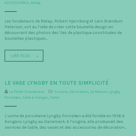
ACCESSOIRES
,
Retap
Les fondateurs de Retap, Robert Hjernberg et Lars Brøndum
Petersen, ont eu l’idée de créer cette bouteille design en
découvrant des photos des îles de plastique constituées de
bouteilles plastiques...
LIRE PLUS
LE VASE LYNGBY EN TOUTE SIMPLICITÉ
La Petite Scandinave
Cuisine
,
Décoration
,
La Maison
,
Lyngby
Porcelæn
,
Salle à manger
,
Salon
L’usine de porcelaine Lyngby Porcelæn a été fondée en 1936 à
Kongens Lyngby au Danemark. A l’origine, elle produisait des
services de table, des vases et des accessoires de décoration...