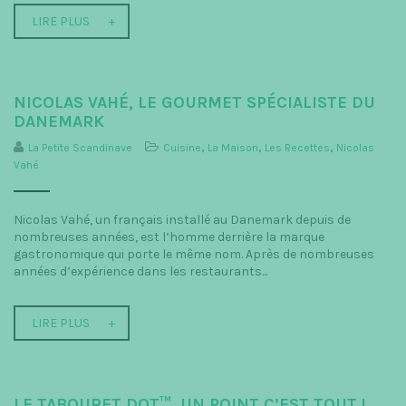
LIRE PLUS
NICOLAS VAHÉ, LE GOURMET SPÉCIALISTE DU
DANEMARK
La Petite Scandinave
Cuisine
,
La Maison
,
Les Recettes
,
Nicolas
Vahé
Nicolas Vahé, un français installé au Danemark depuis de
nombreuses années, est l’homme derrière la marque
gastronomique qui porte le même nom. Après de nombreuses
années d’expérience dans les restaurants...
LIRE PLUS
LE TABOURET DOT™, UN POINT C’EST TOUT !