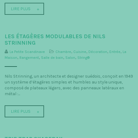
LIRE PLUS
LES ÉTAGÈRES MODULABLES DE NILS
STRINNING
La Petite Scandinave
Chambre
,
Cuisine
,
Décoration
,
Entrée
,
La
Maison
,
Rangement
,
Salle de bain
,
Salon
,
String®
Nils Strinning, un architecte et designer suédois, conçoit en 1949
un système d‘étagères simples et humbles au style unique,
composé de plateaux légers, avec des panneaux latéraux en
métal :...
LIRE PLUS