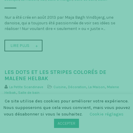
Nur a été crée en août 2013 par Maja Bøgh Vindbjerg, une
danoise, qui a toujours été passionnée de voir ses idées se
réaliser ! Nur voulant dire « seulement » ou « juste »...
LIRE PLUS
LES DOTS ET LES STRIPES COLORÉS DE
MALENE HELBAK
La Petite Scandinave
Cuisine
,
Décoration
,
La Maison
,
Malene
Helbak
,
Salle de bain
Ce site utilise des cookies pour améliorer votre expérience.
Nous supposerons que cela vous convient, mais vous pouvez
Malene Helbak allie la simplicité du design scandinave avec un
vous désabonner si vous le souhaitez.
Cookie réglages
monde de couleurs exquises ! Son ambition est de créer des
objets pour la vie de tous les jours qui peuvent...
ACCEPTER