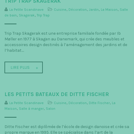
TRIP TRAP SKAGERAK
La Petite Scandinave
Cuisine
,
Décoration
,
Jardin
,
La Maison
,
Salle
de bain
,
Skagerak
,
Trip Trap
Trip Trap Skagerak est une entreprise familiale fondée par Ib
Møller en 1977 à Skagen au Danemark, qui crée des meubles et
accessoires design destinés à l’aménagement des jardins et de
l’habitat....
LIRE PLUS
LES PETITS BATEAUX DE DITTE FISCHER
La Petite Scandinave
Cuisine
,
Décoration
,
Ditte Fischer
,
La
Maison
,
Salle à manger
,
Salon
Ditte Fischer est diplômée de l’école de design danoise et crée sa
propre marque en 1995. Elle se spécialise dans l’art de la