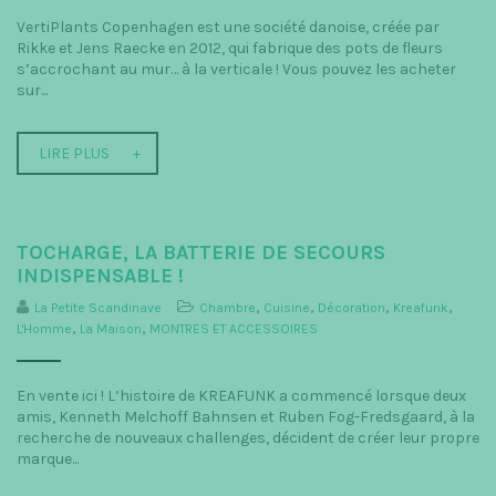
VertiPlants Copenhagen est une société danoise, créée par
Rikke et Jens Raecke en 2012, qui fabrique des pots de fleurs
s’accrochant au mur… à la verticale ! Vous pouvez les acheter
sur...
LIRE PLUS
TOCHARGE, LA BATTERIE DE SECOURS
INDISPENSABLE !
La Petite Scandinave
Chambre
,
Cuisine
,
Décoration
,
Kreafunk
,
L'Homme
,
La Maison
,
MONTRES ET ACCESSOIRES
En vente ici ! L’histoire de KREAFUNK a commencé lorsque deux
amis, Kenneth Melchoff Bahnsen et Ruben Fog-Fredsgaard, à la
recherche de nouveaux challenges, décident de créer leur propre
marque...