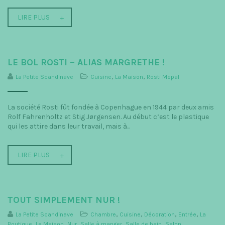
LIRE PLUS
LE BOL ROSTI – ALIAS MARGRETHE !
La Petite Scandinave
Cuisine
,
La Maison
,
Rosti Mepal
La société Rosti fût fondée à Copenhague en 1944 par deux amis
Rolf Fahrenholtz et Stig Jørgensen. Au début c’est le plastique
qui les attire dans leur travail, mais à...
LIRE PLUS
TOUT SIMPLEMENT NUR !
La Petite Scandinave
Chambre
,
Cuisine
,
Décoration
,
Entrée
,
La
Boutique
,
La Maison
,
Nur
,
Salle à manger
,
Salle de bain
,
Salon