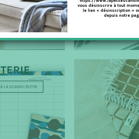
https://www.lapetitescandi
vous désinscrire à tout mome
le lien « désinscription » o
depuis notre pag
TERIE
À LA SCANDI BUTIK