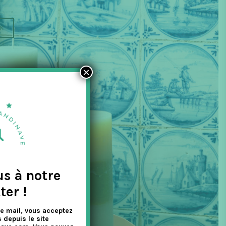
IK
×
us à notre
ter !
e mail, vous acceptez
 depuis le site