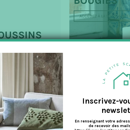
BOUGIES
ACCÉDEZ À LA SCANDI BUT
OUSSINS
Inscrivez-vo
newslet
En renseignant votre adress
de recevoir des mails