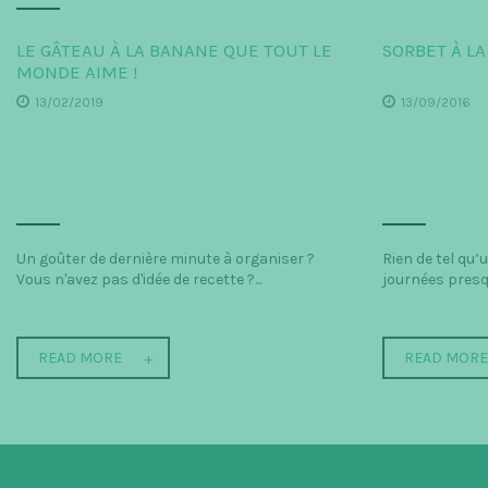
LE GÂTEAU À LA BANANE QUE TOUT LE
SORBET À L
MONDE AIME !
13/02/2019
13/09/2016
Un goûter de dernière minute à organiser ?
Rien de tel qu’
Vous n'avez pas d'idée de recette ?...
journées presqu
READ MORE
READ MOR