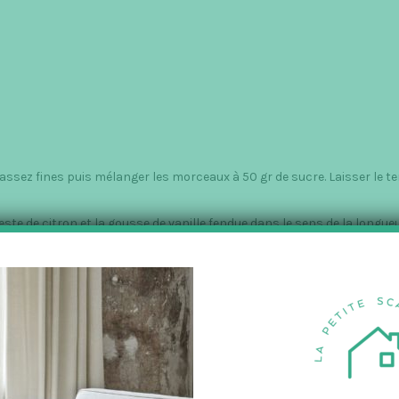
s assez fines puis mélanger les morceaux à 50 gr de sucre. Laisser le 
este de citron et la gousse de vanille fendue dans le sens de la longueu
e plus longtemps possible. Rectifier l’assaisonnement en y ajoutant le
carpone au batteur électrique. Y ajouter le mélange sucre / menthe 
orceaux de rhubarbe. Former une boule de crème avec une cuillère et l