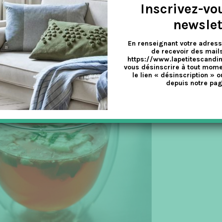
.
Inscrivez-vo
newslet
 vous avez ainsi un dessert prêt à servir à tout moment !
En renseignant votre adress
de recevoir des mails
https://www.lapetitescandi
vous désinscrire à tout mome
le lien « désinscription » o
depuis notre pag