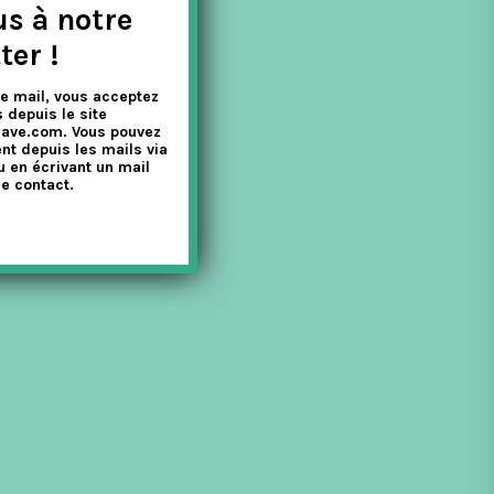
us à notre
ter !
e mail, vous acceptez
 depuis le site
nave.com. Vous pouvez
nt depuis les mails via
u en écrivant un mail
e contact.