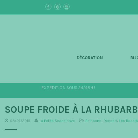
S
k
i
p
t
o
m
a
i
n
DÉCORATION
BIJ
c
o
n
t
e
EXPEDITION SOUS 24/48H !
n
t
SOUPE FROIDE À LA RHUBARB
08/07/2015
La Petite Scandinave
Boissons
,
Dessert
,
Les Recett