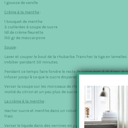
1 gousse de vanille
Crème à la menthe
:
1 bouquet de menthe
3 cuillerées à soupe de sucre
1dl de crème fleurette
150 gr de mascarpone
Soupe
:
Laver et couper le bout de la rhubarbe. Trancher la tige en lamelle
imbiber pendant 30 minutes.
Pendant ce temps faire fondre le reste de sucre avec 6 dl d’eau, le z
infuser jusqu’à ce que le sucre disparaisse.
Verser la soupe sur les morceaux de rhubarbes, et mettre au frais l
moitié du citron et un peu plus de sucre.
La crème à la menthe
:
Hacher sucre et menthe dans un robot. Mélanger la crème et la mas
frais.
Verser le liquide dans des verrines en y glissant quelques petits m