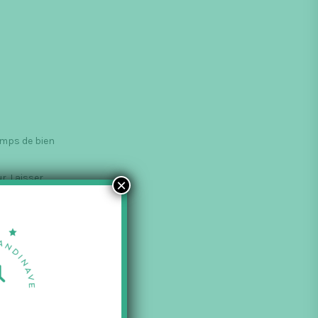
temps de bien
r. Laisser
×
 jus de la
et mettre au
a disposer