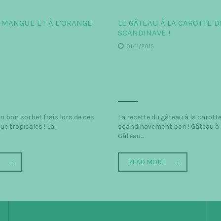
A MANGUE ET À L’ORANGE
LE GÂTEAU À LA CAROTTE D
SCANDINAVE !
01/11/2015
un bon sorbet frais lors de ces
La recette du gâteau à la carott
e tropicales ! La...
scandinavement bon ! Gâteau à 
Gâteau...
E
READ MORE