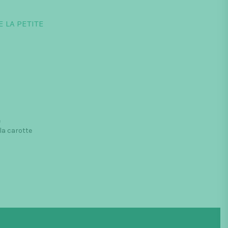
E LA PETITE
e
la carotte