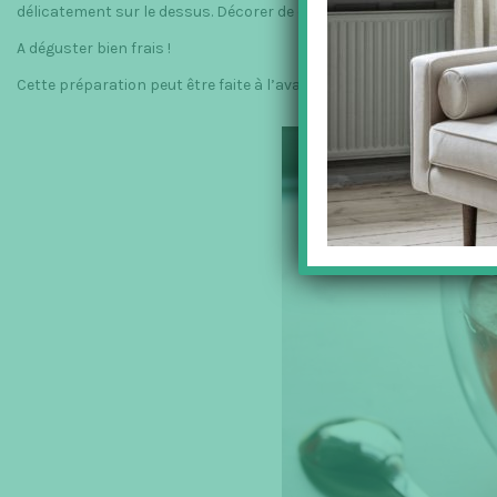
délicatement sur le dessus. Décorer de quelques feuilles de menthe
A déguster bien frais !
Cette préparation peut être faite à l’avance et conservée au frais –