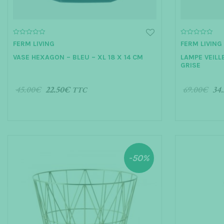
0
0
FERM LIVING
FERM LIVING
o
o
u
u
VASE HEXAGON – BLEU – XL 18 X 14 CM
LAMPE VEILL
t
t
o
o
GRISE
f
f
5
5
45.00
€
22.50
€
69.00
€
34.
TTC
AJOUTER AU PANIER
AJOUTER 
-50%