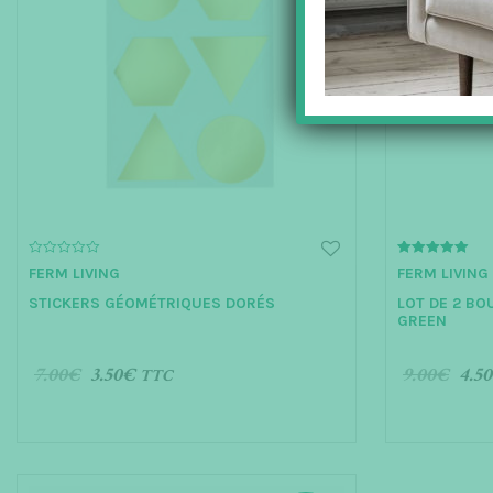
0
5.00
FERM LIVING
FERM LIVING
o
out of 5
u
STICKERS GÉOMÉTRIQUES DORÉS
LOT DE 2 BO
t
o
GREEN
f
5
7.00
€
3.50
€
9.00
€
4.50
TTC
AJOUTER AU PANIER
AJOUTER 