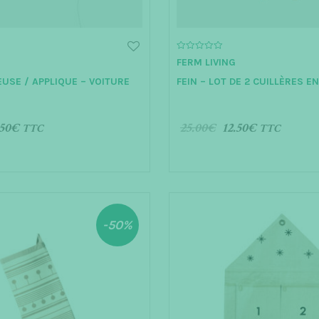
0
FERM LIVING
o
u
EUSE / APPLIQUE – VOITURE
FEIN – LOT DE 2 CUILLÈRES E
t
o
f
5
50
€
25.00
€
12.50
€
TTC
TTC
AU PANIER
AJOUTER AU PANIER
-50%