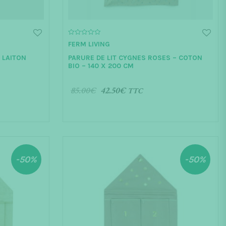
0
FERM LIVING
o
u
N LAITON
PARURE DE LIT CYGNES ROSES – COTON
t
o
BIO – 140 X 200 CM
f
5
85.00
€
42.50
€
TTC
AJOUTER AU PANIER
-50%
-50%