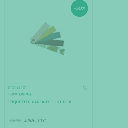
-50%
0
FERM LIVING
o
u
ETIQUETTES CADEAUX – LOT DE 5
t
o
f
5
4.00
€
2.00
€
TTC