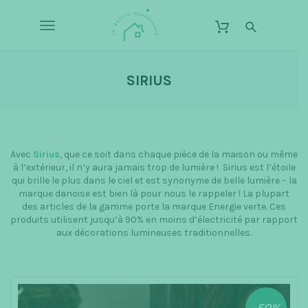
S
L
k
a
T
i
P
p
o
e
t
o
t
SIRIUS
g
m
i
a
g
t
i
n
e
l
c
S
o
e
Avec
Sirius
, que ce soit dans chaque pièce de la maison ou même
c
n
à l’extérieur, il n’y aura jamais trop de lumière ! Sirius est l’étoile
t
n
a
qui brille le plus dans le ciel et est synonyme de belle lumière – la
e
marque danoise est bien là pour nous le rappeler ! La plupart
n
a
n
des articles de la gamme porte la marque Energie verte. Ces
d
t
produits utilisent jusqu’à 90% en moins d’électricité par rapport
v
i
aux décorations lumineuses traditionnelles.
n
i
a
g
v
a
e