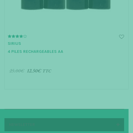
4.00
SIRIUS
out of 5
4 PILES RECHARGEABLES AA
25.00
€
12.50
€
TTC
AJOUTER AU PANIER
NEWSLETTER