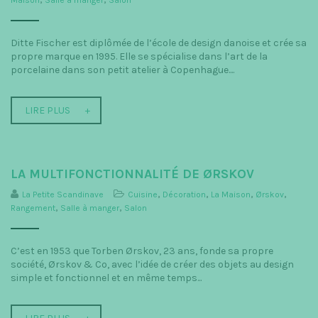
Ditte Fischer est diplômée de l’école de design danoise et crée sa
propre marque en 1995. Elle se spécialise dans l’art de la
porcelaine dans son petit atelier à Copenhague....
LIRE PLUS
LA MULTIFONCTIONNALITÉ DE ØRSKOV
La Petite Scandinave
Cuisine
,
Décoration
,
La Maison
,
Ørskov
,
Rangement
,
Salle à manger
,
Salon
C’est en 1953 que Torben Ørskov, 23 ans, fonde sa propre
société, Ørskov & Co, avec l’idée de créer des objets au design
simple et fonctionnel et en même temps...