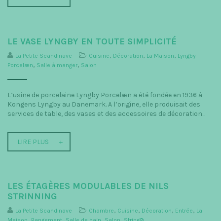
LE VASE LYNGBY EN TOUTE SIMPLICITÉ
La Petite Scandinave
Cuisine
,
Décoration
,
La Maison
,
Lyngby
Porcelæn
,
Salle à manger
,
Salon
L’usine de porcelaine Lyngby Porcelæn a été fondée en 1936 à
Kongens Lyngby au Danemark. A l’origine, elle produisait des
services de table, des vases et des accessoires de décoration...
LIRE PLUS
LES ÉTAGÈRES MODULABLES DE NILS
STRINNING
La Petite Scandinave
Chambre
,
Cuisine
,
Décoration
,
Entrée
,
La
Maison
,
Rangement
,
Salle de bain
,
Salon
,
String®