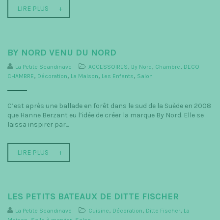
LIRE PLUS
BY NORD VENU DU NORD
La Petite Scandinave
ACCESSOIRES
,
By Nord
,
Chambre
,
DECO
CHAMBRE
,
Décoration
,
La Maison
,
Les Enfants
,
Salon
C’est après une ballade en forêt dans le sud de la Suède en 2008
que Hanne Berzant eu l’idée de créer la marque By Nord. Elle se
laissa inspirer par...
LIRE PLUS
LES PETITS BATEAUX DE DITTE FISCHER
La Petite Scandinave
Cuisine
,
Décoration
,
Ditte Fischer
,
La
Maison
,
Salle à manger
,
Salon