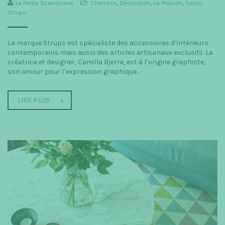
La Petite Scandinave
Chambre
,
Décoration
,
La Maison
,
Salon
,
t
Strups
i
La marque Strups est spécialiste des accessoires d’intérieurs
o
contemporains mais aussi des articles artisanaux exclusifs. La
n
créatrice et designer, Camilla Bjerre, est à l’origine graphiste,
son amour pour l’expression graphique...
LIRE PLUS