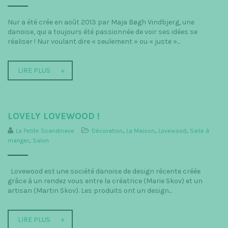
Nur a été crée en août 2013 par Maja Bøgh Vindbjerg, une
danoise, qui a toujours été passionnée de voir ses idées se
réaliser ! Nur voulant dire « seulement » ou « juste »...
LIRE PLUS
LOVELY LOVEWOOD !
La Petite Scandinave
Décoration
,
La Maison
,
Lovewood
,
Salle à
manger
,
Salon
Lovewood est une société danoise de design récente créée
grâce à un rendez vous entre la créatrice (Marie Skov) et un
artisan (Martin Skov). Les produits ont un design...
LIRE PLUS