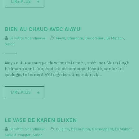
LIRE PLUS
BIEN AU CHAUD AVEC AIAYU
La Petite Scandinave
Aiayu
,
Chambre
,
Décoration
,
La Maison
,
Salon
Aiayu est une marque danoise de tricots, créée par Maria Høgh
Heilmann dont l’objectif est de combiner beauté, confort et
écologie. Le terme AIAYU signifie « âme » dans la...
LIRE PLUS
LE VASE DE KAREN BLIXEN
La Petite Scandinave
Cuisine
,
Décoration
,
Holmegaard
,
La Maison
,
Salle à manger
,
Salon