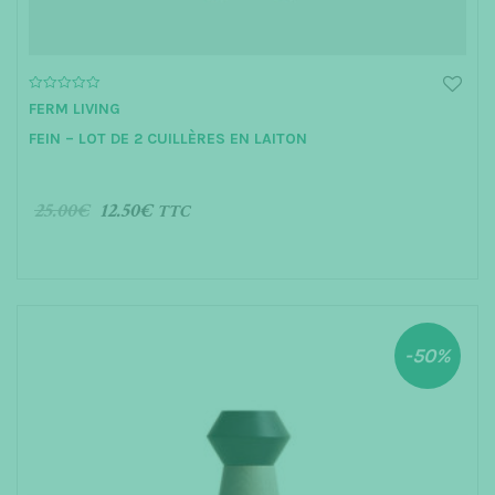
0
FERM LIVING
o
u
FEIN – LOT DE 2 CUILLÈRES EN LAITON
t
o
f
5
25.00
€
12.50
€
TTC
AJOUTER AU PANIER
-50%