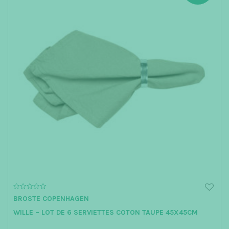
0
BROSTE COPENHAGEN
o
u
WILLE – LOT DE 6 SERVIETTES COTON TAUPE 45X45CM
t
o
f
5