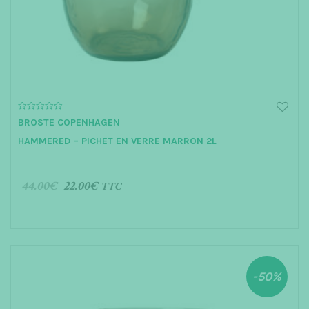
t
i
o
n
0
BROSTE COPENHAGEN
o
u
HAMMERED – PICHET EN VERRE MARRON 2L
t
o
f
5
44.00
€
22.00
€
TTC
AJOUTER AU PANIER
-50%