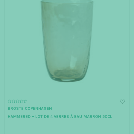
0
BROSTE COPENHAGEN
o
u
HAMMERED – LOT DE 4 VERRES À EAU MARRON 50CL
t
o
f
5