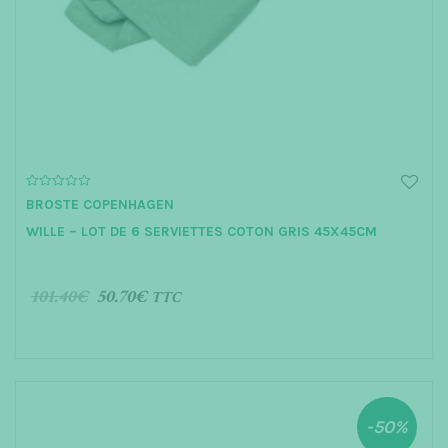
0
BROSTE COPENHAGEN
o
u
WILLE – LOT DE 6 SERVIETTES COTON GRIS 45X45CM
t
o
f
5
101.40
€
50.70
€
TTC
AJOUTER AU PANIER
-50%