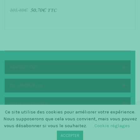
101.40
€
50.70
€
TTC
AJOUTER AU PANIER
NEWSLETTER
EN SAVOIR PLUS
NOUS CONTACTER
Ce site utilise des cookies pour améliorer votre expérience.
Nous supposerons que cela vous convient, mais vous pouvez
vous désabonner si vous le souhaitez.
Cookie réglages
© SINCE 2014 LA PETITE SCANDINAVE / LOGO BY
ACCEPTER
CHRISTINECLEMMENSEN.DK