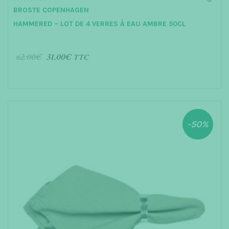
5.00
BROSTE COPENHAGEN
out of 5
HAMMERED – LOT DE 4 VERRES À EAU AMBRE 50CL
62.00
€
31.00
€
TTC
AJOUTER AU PANIER
-50%