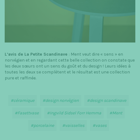
L’avis de La Petite Scandinave
: Ment veut dire « sens » en
norvégien et en regardant cette belle collection on constate que
les deux sœurs ont un sens du goût et du design ! Leurs idées à
toutes les deux se complètent et le résultat est une collection
pure et raffinée.
céramique
design norvègien
design scandinave
Fasettvase
Ingvild Sidsel Forr Hemma
Ment
porcelaine
vaisselles
vases