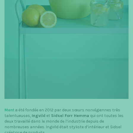
t
i
o
n
Ment
a été fondée en 2012 par deux sœurs norvégiennes très
talentueuses,
Ingvild
et
Sidsel Forr Hemma
qui ont toutes les
deux travaillé dans le monde de l’industrie depuis de
nombreuses années. Ingvild était styliste d’intérieur et Sidsel
créatrice de produits.