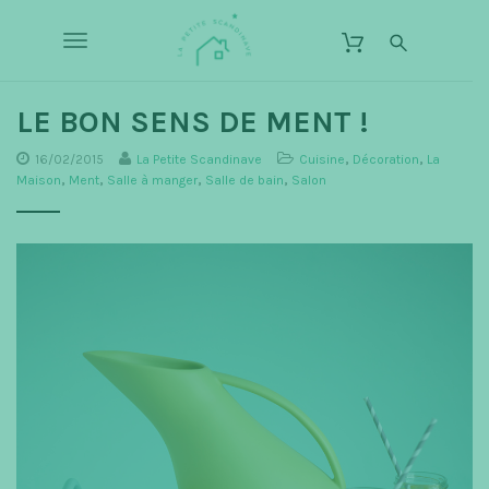
S
L
k
a
T
i
P
p
o
e
t
o
LE BON SENS DE MENT !
t
g
m
i
a
16/02/2015
La Petite Scandinave
Cuisine
,
Décoration
,
La
g
t
i
Maison
,
Ment
,
Salle à manger
,
Salle de bain
,
Salon
n
e
l
c
S
o
e
c
n
t
n
a
e
n
a
n
d
t
v
i
n
i
a
g
v
a
e