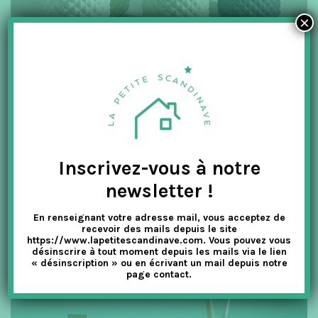
×
Parmi leurs nombreux articles il y a la jolie collection de
Fasettvase
, des vases en céramique faits à la main. Ils existent
Inscrivez-vous à notre
en plusieurs couleurs et ne sont pas seulement utilisés pour
des fleurs, mais comme pot à crayon, à brosse à dents etc…
newsletter !
En renseignant votre adresse mail, vous acceptez de
recevoir des mails depuis le site
https://www.lapetitescandinave.com. Vous pouvez vous
désinscrire à tout moment depuis les mails via le lien
« désinscription » ou en écrivant un mail depuis notre
page contact.