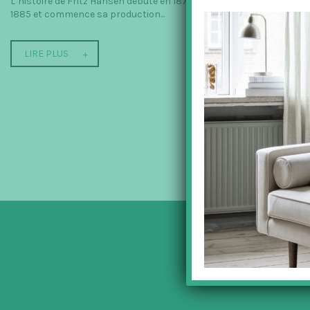
L’histoire de Fritz Hansen débute en 1872, quand l’ébéniste obtient
1885 et commence sa production...
LIRE PLUS