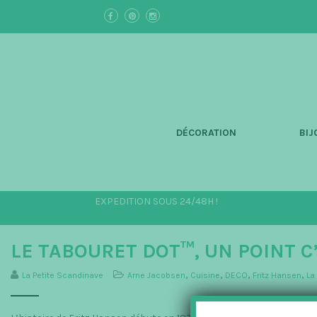
S
k
i
p
t
o
m
a
i
n
DÉCORATION
BIJ
c
o
n
t
e
EXPEDITION SOUS 24/48H !
n
t
LE TABOURET DOT™, UN POINT C’
La Petite Scandinave
Arne Jacobsen
,
Cuisine
,
DECO
,
Fritz Hansen
,
La