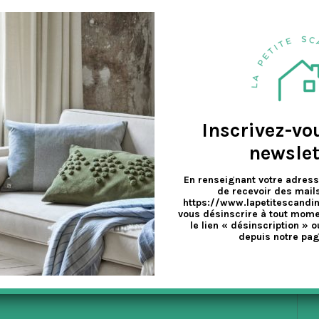
a
 une licence de commerce à Copenhague. Il crée par la suite sa propre
v
e
Inscrivez-vo
newslet
En renseignant votre adress
de recevoir des mails
https://www.lapetitescandi
vous désinscrire à tout mome
le lien « désinscription » o
depuis notre pag
EX