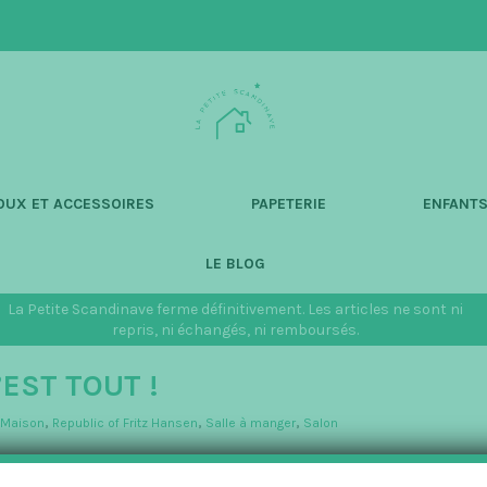
L
a
P
e
t
OUX ET ACCESSOIRES
PAPETERIE
ENFANT
i
t
LE BLOG
e
S
La Petite Scandinave ferme définitivement. Les articles ne sont ni
c
repris, ni échangés, ni remboursés.
a
EST TOUT !
n
d
 Maison
,
Republic of Fritz Hansen
,
Salle à manger
,
Salon
i
n