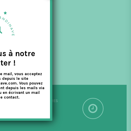
 entreprise en
us à notre
ter !
e mail, vous acceptez
 depuis le site
nave.com. Vous pouvez
nt depuis les mails via
u en écrivant un mail
e contact.
PÉDITION SOUS 24/48 HEURES