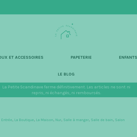
L
a
P
e
t
OUX ET ACCESSOIRES
PAPETERIE
ENFANT
i
t
LE BLOG
e
S
La Petite Scandinave ferme définitivement. Les articles ne sont ni
c
repris, ni échangés, ni remboursés.
a
n
d
,
Entrée
,
La Boutique
,
La Maison
,
Nur
,
Salle à manger
,
Salle de bain
,
Salon
i
n