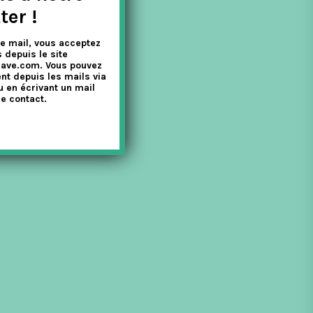
ter !
e mail, vous acceptez
 depuis le site
nave.com. Vous pouvez
nt depuis les mails via
u en écrivant un mail
e contact.