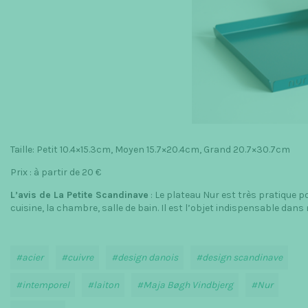
Taille: Petit 10.4×15.3cm, Moyen 15.7×20.4cm, Grand 20.7×30.7cm
Prix : à partir de 20 €
L’avis de La Petite Scandinave
: Le plateau Nur est très pratique p
cuisine, la chambre, salle de bain. Il est l’objet indispensable dan
acier
cuivre
design danois
design scandinave
intemporel
laiton
Maja Bøgh Vindbjerg
Nur