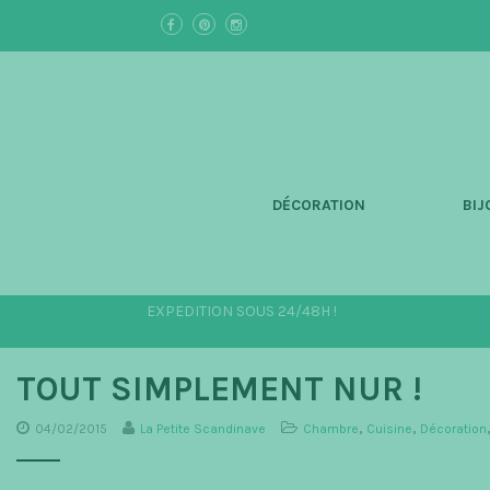
S
k
i
p
t
o
m
a
i
n
DÉCORATION
BIJ
c
o
n
t
e
EXPEDITION SOUS 24/48H !
n
t
TOUT SIMPLEMENT NUR !
04/02/2015
La Petite Scandinave
Chambre
,
Cuisine
,
Décoration