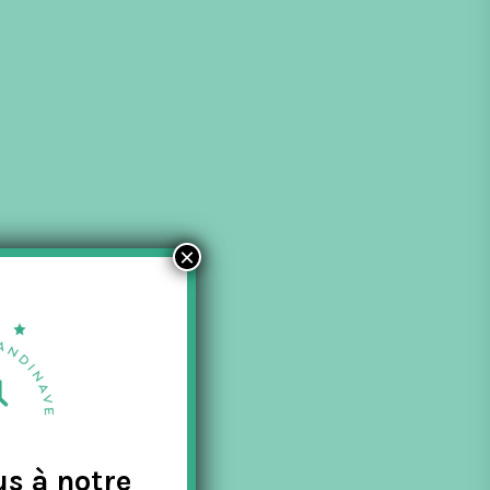
×
us à notre