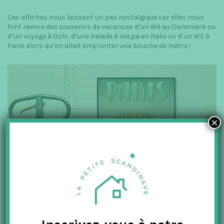
Ces affiches nous laissent un peu nostalgique car elles nous
font revivre des souvenirs de vacances d’un été au Danemark ou
d’un voyage à Oslo, d’une balade à Vespa en Italie ou d’un WE à
Paris alors qu’on allait emprunter une bouche de métro !
×