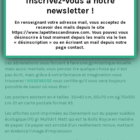
Inscrivez-vous à notre
newsletter !
En renseignant votre adresse mail, vous acceptez de
recevoir des mails depuis le site
https://www.lapetitescandinave.com. Vous pouvez vous
désinscrire à tout moment depuis les mails via le lien
« désinscription » ou en écrivant un mail depuis notre
page contact.
Sur certaines affiches, il manque des lettres au nom des villes.
Ces abréviations vous forcent à faire une gymnastique visuelle
mais aussi mentale, vous pensez lire quelque chose qui n’est
pas écrit, mais grâce à votre fantaisie et imagination vous
trouverez !
ViSSEVASSE
vous certifie qu’il vous sera toujours
possible de savoir où vous êtes !
Les posters existent en 4 tailles 30×40 cm, 50×70 cm og 70×100
cm. Et en carte postale format A5.
Les affiches sont imprimées au Danemark sur du papier suédois
écologique 170 gr MultiArt Matt qui est la Rolls Royce en matière
de papier. Ce papier est enrobé d’un revêtement mince, mettant
en évidence l’image d’impression.