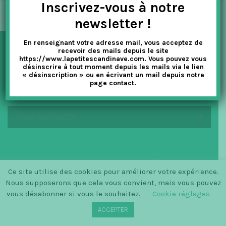
Inscrivez-vous à notre
t
newsletter !
i
En renseignant votre adresse mail, vous acceptez de
o
recevoir des mails depuis le site
NEWSLETTER
https://www.lapetitescandinave.com. Vous pouvez vous
n
désinscrire à tout moment depuis les mails via le lien
« désinscription » ou en écrivant un mail depuis notre
page contact.
EN SAVOIR PLUS
NOUS CONTACTER
© SINCE 2014 LA PETITE SCANDINAVE / LOGO BY
Ce site utilise des cookies pour améliorer votre expérience.
CHRISTINECLEMMENSEN.DK
Nous supposerons que cela vous convient, mais vous pouvez
vous désabonner si vous le souhaitez.
Cookie réglages
ACCEPTER