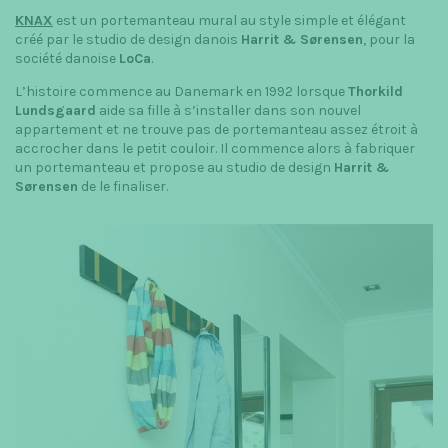
t
KNAX
est un portemanteau mural au style simple et élégant
créé par le studio de design danois
Harrit & S
ø
rensen
, pour la
i
société danoise
LoCa
.
o
L’histoire commence au Danemark en 1992 lorsque
Thorkild
Lundsgaard
aide sa fille à s’installer dans son nouvel
n
appartement et ne trouve pas de portemanteau assez étroit à
accrocher dans le petit couloir. Il commence alors à fabriquer
un portemanteau et propose au studio de design
Harrit &
Sørensen
de le finaliser.