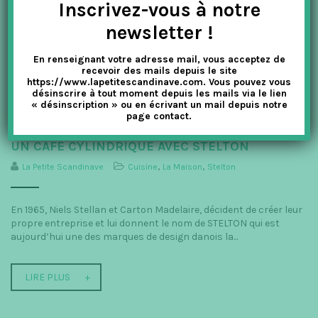
Voici un petit éventail de cadeaux pour une Saint-Valentin très
Inscrivez-vous à notre
scandinave ! On commence par une petite gourmandise : Les
newsletter !
réglisses Lakrids de Johan Bülow Une petite boule de réglisse
enrobée dans...
En renseignant votre adresse mail, vous acceptez de
recevoir des mails depuis le site
https://www.lapetitescandinave.com. Vous pouvez vous
LIRE PLUS
désinscrire à tout moment depuis les mails via le lien
« désinscription » ou en écrivant un mail depuis notre
page contact.
UN CAFÉ CYLINDRIQUE AVEC STELTON
La Petite Scandinave
Cuisine
,
La Maison
,
Stelton
En 1965, Niels Stellan et Carton Madelaire, décident de créer leur
propre entreprise et lui donnent le nom de STELTON qui est
aujourd’hui une des marques de design danois la...
LIRE PLUS