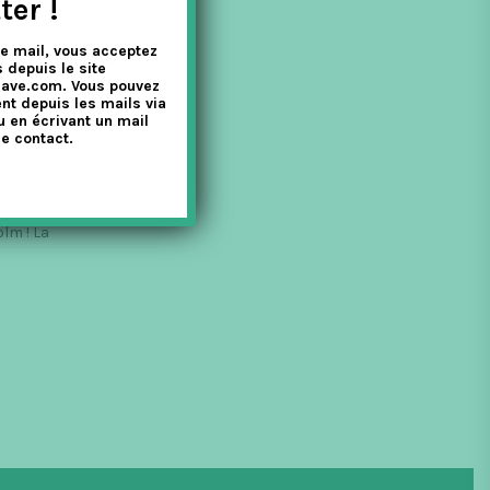
ter !
e mail, vous acceptez
 depuis le site
nave.com. Vous pouvez
nt depuis les mails via
u en écrivant un mail
e contact.
lm ! La