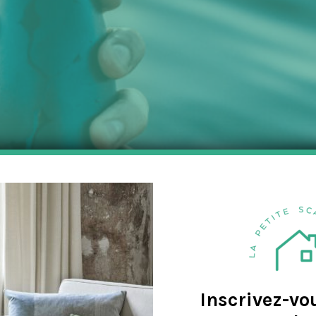
a
v
e
Inscrivez-vo