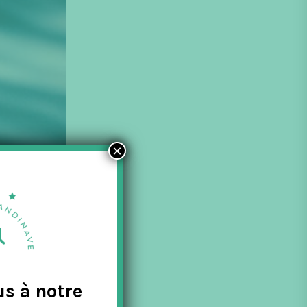
×
us à notre