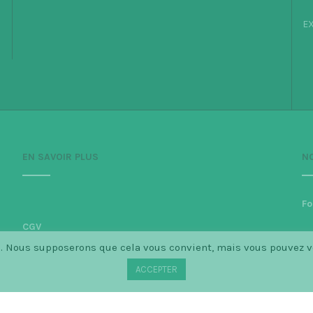
EX
EN SAVOIR PLUS
N
Fo
CGV
ce. Nous supposerons que cela vous convient, mais vous pouvez 
Politique de confidentialité
ACCEPTER
Mentions légales