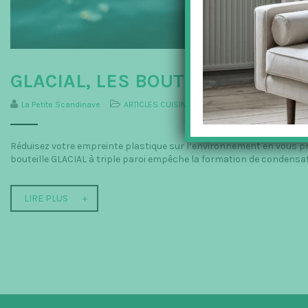
GLACIAL, LES BOUTEILLES EN AC
La Petite Scandinave
ARTICLES CUISINE
,
Cuisine
,
Glacial
Réduisez votre empreinte plastique sur l’environnement en vous pr
bouteille GLACIAL à triple paroi empêche la formation de condensation
LIRE PLUS