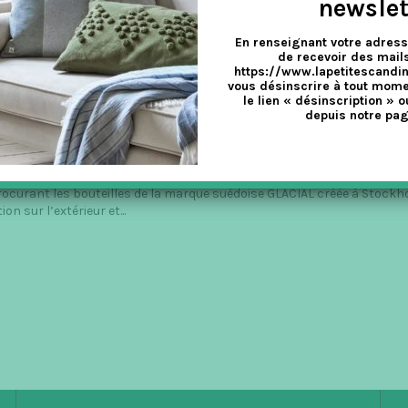
newslet
En renseignant votre adress
de recevoir des mails
https://www.lapetitescandi
vous désinscrire à tout mome
IER À TRIPLE PAROI
le lien « désinscription » o
depuis notre pag
ocurant les bouteilles de la marque suédoise GLACIAL créée à Stockho
 sur l’extérieur et...