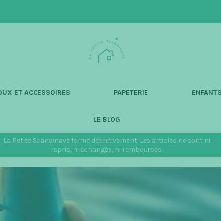
L
a
P
e
t
OUX ET ACCESSOIRES
PAPETERIE
ENFANT
i
t
LE BLOG
e
S
La Petite Scandinave ferme définitivement. Les articles ne sont ni
c
repris, ni échangés, ni remboursés.
a
n
d
i
n