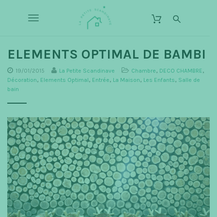
S
L
k
a
T
i
P
p
o
e
t
o
ELEMENTS OPTIMAL DE BAMBI
t
g
m
i
a
19/01/2015
La Petite Scandinave
Chambre
,
DECO CHAMBRE
,
g
t
i
Décoration
,
Elements Optimal
,
Entrée
,
La Maison
,
Les Enfants
,
Salle de
n
e
bain
l
c
S
o
e
c
n
t
n
a
e
n
a
n
d
t
v
i
n
i
a
g
v
a
e