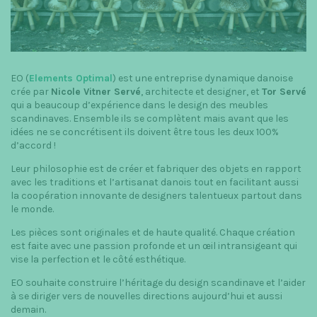
t
i
o
EO (
Elements Optimal
) est une entreprise dynamique danoise
n
crée par
Nicole Vitner Servé
, architecte et designer, et
Tor Servé
qui a beaucoup d’expérience dans le design des meubles
scandinaves. Ensemble ils se complètent mais avant que les
idées ne se concrétisent ils doivent être tous les deux 100%
d’accord !
Leur philosophie est de créer et fabriquer des objets en rapport
avec les traditions et l’artisanat danois tout en facilitant aussi
la coopération innovante de designers talentueux partout dans
le monde.
Les pièces sont originales et de haute qualité. Chaque création
est faite avec une passion profonde et un œil intransigeant qui
vise la perfection et le côté esthétique.
EO souhaite construire l’héritage du design scandinave et l’aider
à se diriger vers de nouvelles directions aujourd’hui et aussi
demain.