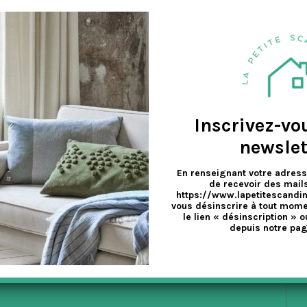
a
r Nicole Vitner Servé, architecte et designer, et Tor Servé qui a bea
v
e
Inscrivez-vo
newslet
En renseignant votre adress
de recevoir des mails
https://www.lapetitescandi
vous désinscrire à tout mome
le lien « désinscription » o
depuis notre pag
EX