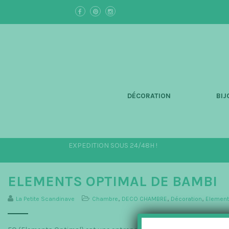
S
k
i
p
t
o
m
a
i
n
DÉCORATION
BIJ
c
o
n
t
e
EXPEDITION SOUS 24/48H !
n
t
ELEMENTS OPTIMAL DE BAMBI
La Petite Scandinave
Chambre
,
DECO CHAMBRE
,
Décoration
,
Element