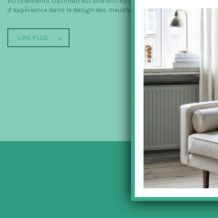
EO (Elements Optimal) est une entreprise dynamique danoise crée pa
d’expérience dans le design des meubles scandinaves. Ensemble...
LIRE PLUS