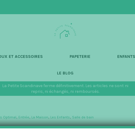
L
a
P
e
t
OUX ET ACCESSOIRES
PAPETERIE
ENFANT
i
t
LE BLOG
e
S
La Petite Scandinave ferme définitivement. Les articles ne sont ni
c
repris, ni échangés, ni remboursés.
a
n
d
s Optimal
,
Entrée
,
La Maison
,
Les Enfants
,
Salle de bain
i
n