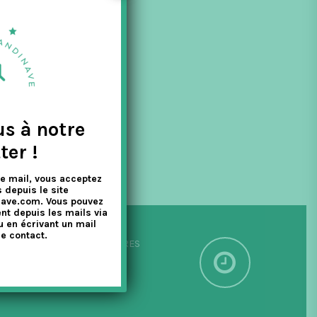
ucoup
us à notre
ter !
e mail, vous acceptez
 depuis le site
nave.com. Vous pouvez
nt depuis les mails via
u en écrivant un mail
e contact.
PÉDITION SOUS 24/48 HEURES