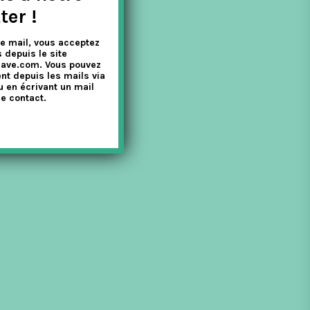
ter !
e mail, vous acceptez
 depuis le site
nave.com. Vous pouvez
nt depuis les mails via
u en écrivant un mail
e contact.