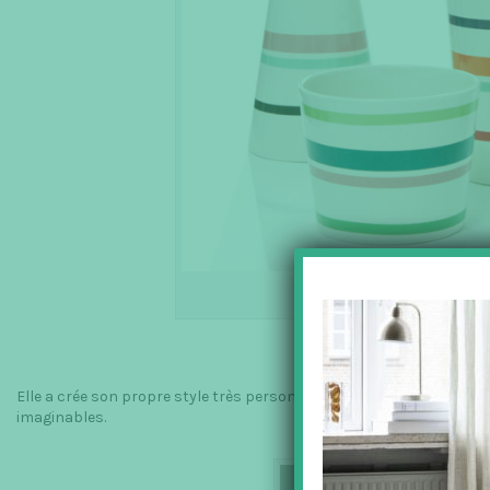
La
Elle a crée son propre style très personnel, et aime voir ses diffé
imaginables.