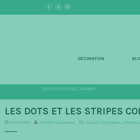
S
k
i
p
t
o
m
a
i
n
DÉCORATION
BIJ
c
o
n
t
e
EXPEDITION SOUS 24/48H !
n
t
LES DOTS ET LES STRIPES C
20/01/2015
La Petite Scandinave
Cuisine
,
Décoration
,
La Maison