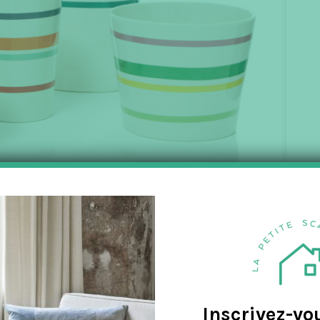
 collection STRIPES
rentes collections se mélanger et se combiner de toutes les façons pos
Inscrivez-vo