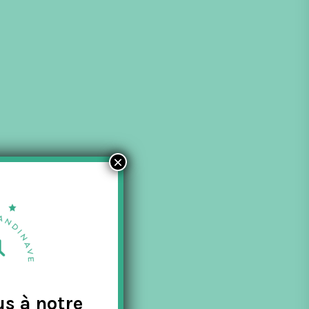
×
sibles et
us à notre