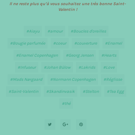
Il ne reste plus qu’à vous souhaitez une très bonne Saint-
Valentin !
Aiayu
amour
Boucles d'oreilles
Bougie parfumée
coeur
couverture
Enamel
Enamel Copenhagen
Georg Jensen
Hearts
Infuseur
Johan Bülow
Lakrids
Love
Mads Nørgaard
Normann Copenhagen
Réglisse
Saint-Valentin
Skandinvasik
Stelton
Tea Egg
thé