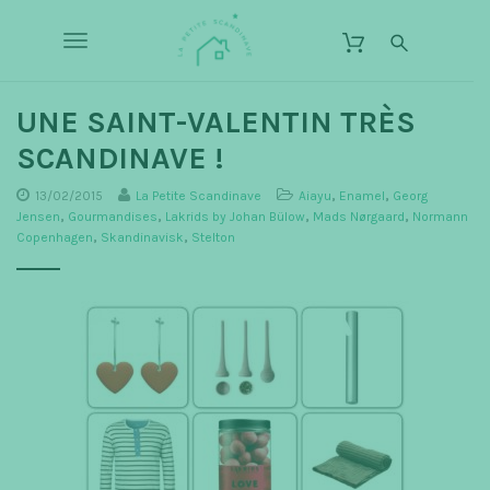
S
L
k
a
T
i
P
p
o
e
t
o
UNE SAINT-VALENTIN TRÈS
t
g
m
i
SCANDINAVE !
a
g
t
i
n
13/02/2015
La Petite Scandinave
Aiayu
,
Enamel
,
Georg
e
l
c
Jensen
,
Gourmandises
,
Lakrids by Johan Bülow
,
Mads Nørgaard
,
Normann
S
o
Copenhagen
,
Skandinavisk
,
Stelton
e
c
n
t
n
a
e
n
a
n
d
t
v
i
n
i
a
g
v
a
e