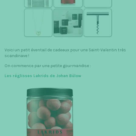
t
i
o
n
Voici un petit éventail de cadeaux pour une Saint-Valentin très
scandinave !
On commence par une petite gourmandise :
Les réglisses Lakrids de Johan Bülow