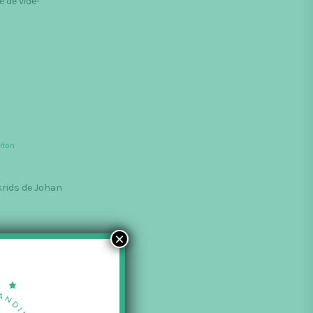
 de vide-
lton
krids de Johan
×