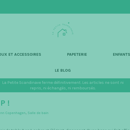
L
a
P
e
t
OUX ET ACCESSOIRES
PAPETERIE
ENFANT
i
t
LE BLOG
e
S
La Petite Scandinave ferme définitivement. Les articles ne sont ni
c
repris, ni échangés, ni remboursés.
a
P !
n
d
nn Copenhagen
,
Salle de bain
i
n