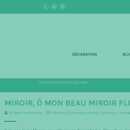
S
k
i
p
t
o
m
a
i
n
DÉCORATION
BIJ
c
o
n
t
e
EXPEDITION SOUS 24/48H !
n
t
MIROIR, Ô MON BEAU MIROIR FLI
La Petite Scandinave
Chambre
,
Décoration
,
Entrée
,
La Maison
,
Norma