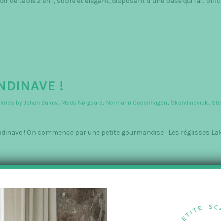
a
de table 2 en 1, sobre et élégant, disposant d’une base qui fait office
v
e
NDINAVE !
akrids by Johan Bülow
,
Mads Nørgaard
,
Normann Copenhagen
,
Skandinavisk
,
Ste
andinave ! On commence par une petite gourmandise : Les réglisses La
 COPENHAGEN