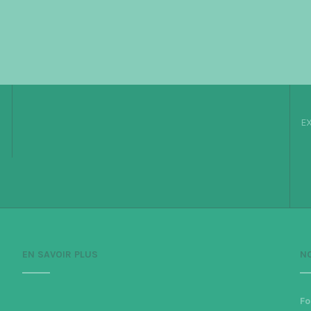
EX
EN SAVOIR PLUS
N
Fo