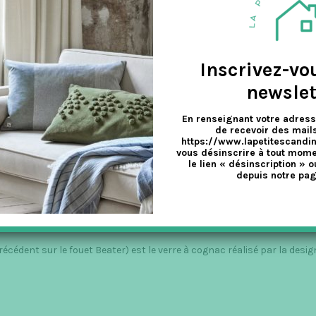
core le temps ! Normann Copenhagen vient de sortir sa bougie de l'Ave
Inscrivez-vo
newslet
En renseignant votre adress
de recevoir des mails
https://www.lapetitescandi
vous désinscrire à tout mome
le lien « désinscription » o
depuis notre pag
L
ESSOIRES
,
Normann Copenhagen
édent sur le fouet Beater) est le verre à cognac réalisé par la desig