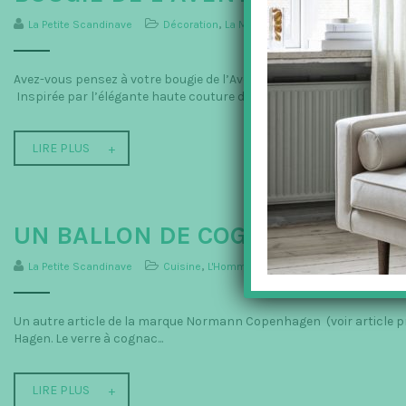
La Petite Scandinave
Décoration
,
La Maison
,
Normann Copenhagen
Avez-vous pensez à votre bougie de l’Avent ? … si non, vous avez en
Inspirée par l’élégante haute couture de Paris,...
LIRE PLUS
UN BALLON DE COGNAC ORIGINA
La Petite Scandinave
Cuisine
,
L'Homme
,
La Maison
,
MONTRES ET ACC
Un autre article de la marque Normann Copenhagen (voir article préc
Hagen. Le verre à cognac...
LIRE PLUS