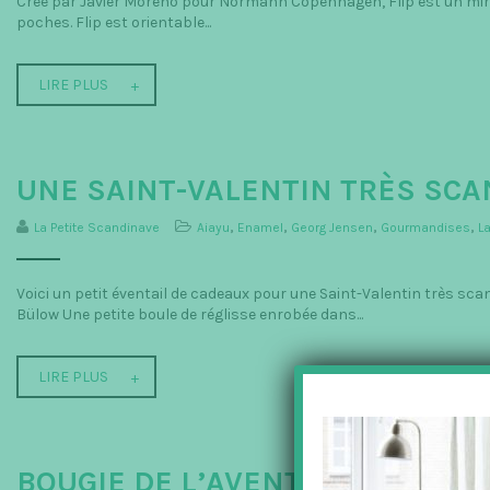
Crée par Javier Moreno pour Normann Copenhagen, Flip est un miroir 
poches. Flip est orientable...
LIRE PLUS
UNE SAINT-VALENTIN TRÈS SCA
La Petite Scandinave
Aiayu
,
Enamel
,
Georg Jensen
,
Gourmandises
,
L
Voici un petit éventail de cadeaux pour une Saint-Valentin très sc
Bülow Une petite boule de réglisse enrobée dans...
LIRE PLUS
BOUGIE DE L’AVENT NORMANN