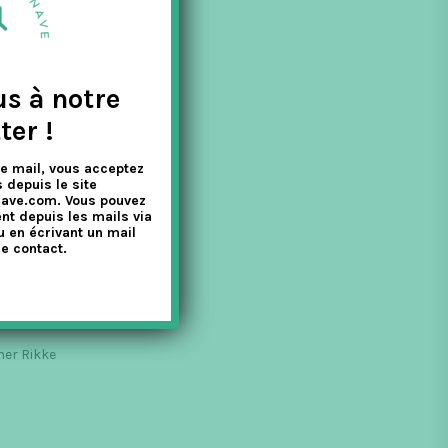
nt 2014.
us à notre
ter !
e mail, vous acceptez
 depuis le site
nave.com. Vous pouvez
nt depuis les mails via
u en écrivant un mail
e contact.
ner Rikke