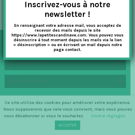
Inscrivez-vous à notre
t
newsletter !
i
En renseignant votre adresse mail, vous acceptez de
o
recevoir des mails depuis le site
https://www.lapetitescandinave.com. Vous pouvez vous
n
désinscrire à tout moment depuis les mails via le lien
« désinscription » ou en écrivant un mail depuis notre
NEWSLETTER
page contact.
EN SAVOIR PLUS
NOUS CONTACTER
Ce site utilise des cookies pour améliorer votre expérience.
© SINCE 2014 LA PETITE SCANDINAVE / LOGO BY
Nous supposerons que cela vous convient, mais vous pouvez
CHRISTINECLEMMENSEN.DK
vous désabonner si vous le souhaitez.
Cookie réglages
ACCEPTER