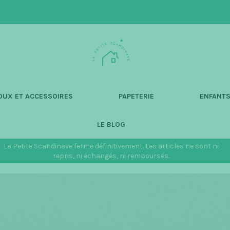
L
a
P
e
t
OUX ET ACCESSOIRES
PAPETERIE
ENFANT
i
t
LE BLOG
e
S
La Petite Scandinave ferme définitivement. Les articles ne sont ni
c
repris, ni échangés, ni remboursés.
a
n
d
i
n