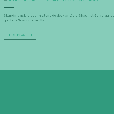
La Petite Scandinave
Décoration
,
La Maison
,
Skandinavisk
Skandinavisk c’est l’histoire de deux anglais, Shaun et Gerry, qui 
quitté la Scandinavie ! Ils...
LIRE PLUS