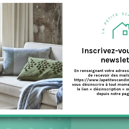
andinave ! On commence par une petite gourmandise : Les réglisses La
Inscrivez-vo
newslet
En renseignant votre adress
de recevoir des mails
https://www.lapetitescandi
vous désinscrire à tout mome
le lien « désinscription » o
depuis notre pag