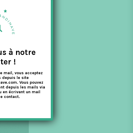
krids de Johan
us à notre
ter !
e mail, vous acceptez
 depuis le site
nave.com. Vous pouvez
nt depuis les mails via
u en écrivant un mail
e contact.