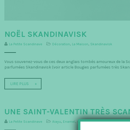
NOËL SKANDINAVISK
La Petite Scandinave
Décoration
,
La Maison
,
Skandinavisk
Vous souvenez-vous de ces deux anglais tombés amoureux de la Scan
parfumées Skandinavisk (voir article Bougies parfumées très Skandi
LIRE PLUS
UNE SAINT-VALENTIN TRÈS SCA
La Petite Scandinave
Aiayu
,
Enamel
,
Georg Jensen
,
Gourmandises
,
L