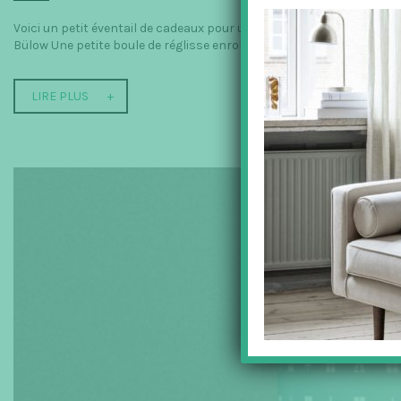
Voici un petit éventail de cadeaux pour une Saint-Valentin très sc
Bülow Une petite boule de réglisse enrobée dans...
LIRE PLUS