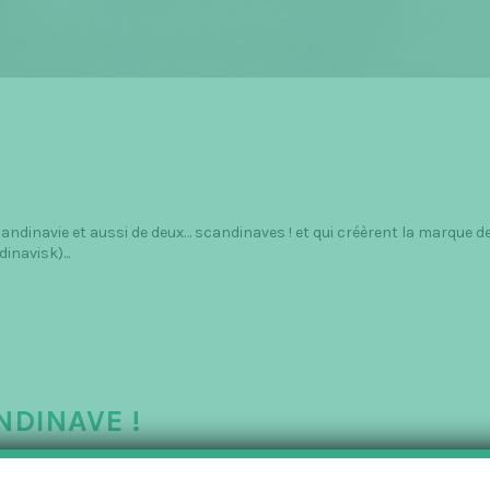
dinavie et aussi de deux… scandinaves ! et qui créèrent la marque d
navisk)...
NDINAVE !
akrids by Johan Bülow
,
Mads Nørgaard
,
Normann Copenhagen
,
Skandinavisk
,
Ste