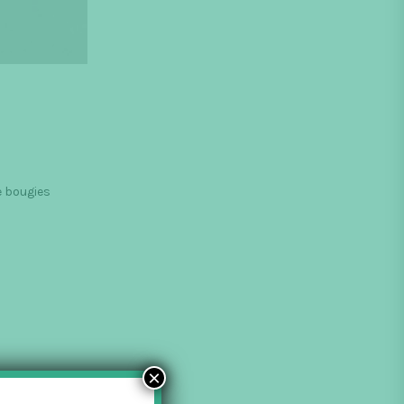
e bougies
×
lton