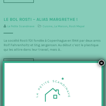
LE BOL ROSTI – ALIAS MARGRETHE !
La Petite Scandinave
Cuisine
,
La Maison
,
Rosti Mepal
La société Rosti fût fondée à Copenhague en 1944 par deux amis
Rolf Fahrenholtz et Stig Jørgensen. Au début c’est le plastique
qui les attire dans leur travail, mais à...
×
LIRE PLUS
STORM & MARIE : LA TEMPÊTE ET LA
DÉLICATESSE
La Petite Scandinave
La Femme
,
Storm & Marie
,
VETEMENTS