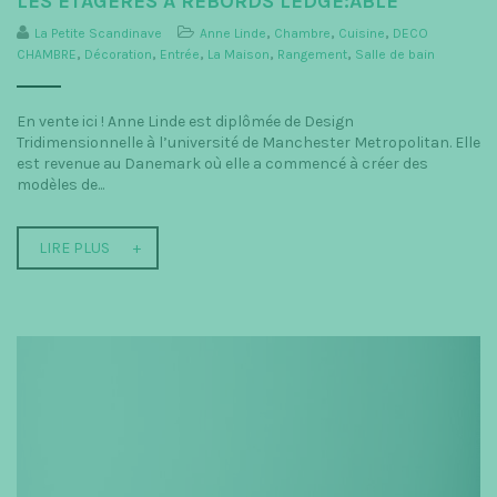
LES ÉTAGÈRES À REBORDS LEDGE:ABLE
t
La Petite Scandinave
Anne Linde
,
Chambre
,
Cuisine
,
DECO
CHAMBRE
,
Décoration
,
Entrée
,
La Maison
,
Rangement
,
Salle de bain
i
o
En vente ici ! Anne Linde est diplômée de Design
n
Tridimensionnelle à l’université de Manchester Metropolitan. Elle
est revenue au Danemark où elle a commencé à créer des
modèles de...
LIRE PLUS