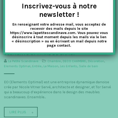
Inscrivez-vous à notre
Storm & Marie est une marque de vêtements danoise créée en
2010 par Signe Elisabeth Vedel et Kim Vedel Hansen. Ils forment
newsletter !
un couple dans la vie privée comme professionnelle...
En renseignant votre adresse mail, vous acceptez de
recevoir des mails depuis le site
LIRE PLUS
https://www.lapetitescandinave.com. Vous pouvez vous
désinscrire à tout moment depuis les mails via le lien
« désinscription » ou en écrivant un mail depuis notre
page contact.
ELEMENTS OPTIMAL DE BAMBI
La Petite Scandinave
Chambre
,
DECO CHAMBRE
,
Décoration
,
Elements Optimal
,
Entrée
,
La Maison
,
Les Enfants
,
Salle de bain
EO (Elements Optimal) est une entreprise dynamique danoise
crée par Nicole Vitner Servé, architecte et designer, et Tor Servé
qui a beaucoup d’expérience dans le design des meubles
scandinaves. Ensemble...
LIRE PLUS