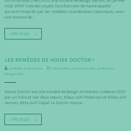
Lotte Fynboe crée OYOY, une société de design danois, en janvier
2012. OYOY crée des objets fonctionnels de haute qualité
qui sont inspirés par les modèles scandinaves classiques, avec
une nuance de...
LIRE PLUS
LES REMÈDES DE HOUSE DOCTOR !
La Petite Scandinave
Décoration
,
House Doctor
,
La Maison
,
Rangement
House Doctor est une société de design d’intérieur créée en 2001
par un frère et ses deux sœurs, Klaus Juhl Pedersen et Rikke Juhl
Jensen, Gitte Juhl Capel. Le Doctor House...
LIRE PLUS