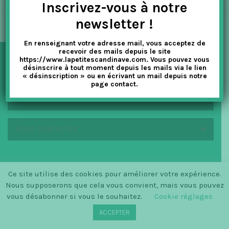
Inscrivez-vous à notre
t
newsletter !
i
En renseignant votre adresse mail, vous acceptez de
o
recevoir des mails depuis le site
https://www.lapetitescandinave.com. Vous pouvez vous
n
désinscrire à tout moment depuis les mails via le lien
NEWSLETTER
« désinscription » ou en écrivant un mail depuis notre
page contact.
EN SAVOIR PLUS
NOUS CONTACTER
Ce site utilise des cookies pour améliorer votre expérience.
© SINCE 2014 LA PETITE SCANDINAVE / LOGO BY
Nous supposerons que cela vous convient, mais vous pouvez
CHRISTINECLEMMENSEN.DK
vous désabonner si vous le souhaitez.
Cookie réglages
ACCEPTER