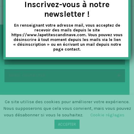
Inscrivez-vous à notre
t
newsletter !
i
En renseignant votre adresse mail, vous acceptez de
o
recevoir des mails depuis le site
https://www.lapetitescandinave.com. Vous pouvez vous
n
désinscrire à tout moment depuis les mails via le lien
NEWSLETTER
« désinscription » ou en écrivant un mail depuis notre
page contact.
EN SAVOIR PLUS
NOUS CONTACTER
Ce site utilise des cookies pour améliorer votre expérience.
© SINCE 2014 LA PETITE SCANDINAVE / LOGO BY
Nous supposerons que cela vous convient, mais vous pouvez
CHRISTINECLEMMENSEN.DK
vous désabonner si vous le souhaitez.
Cookie réglages
ACCEPTER