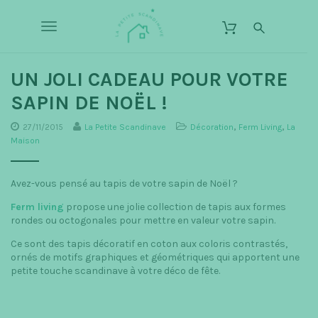
S
L
k
a
T
i
P
p
o
e
t
o
UN JOLI CADEAU POUR VOTRE
t
g
m
i
SAPIN DE NOËL !
a
g
t
i
n
27/11/2015
La Petite Scandinave
Décoration
,
Ferm Living
,
La
e
l
c
Maison
S
o
e
c
n
t
n
Avez-vous pensé au tapis de votre sapin de Noël ?
a
e
n
a
Ferm living
propose une jolie collection de tapis aux formes
n
d
rondes ou octogonales pour mettre en valeur votre sapin.
t
v
i
Ce sont des tapis décoratif en coton aux coloris contrastés,
n
i
ornés de motifs graphiques et géométriques qui apportent une
petite touche scandinave à votre déco de fête.
a
g
v
a
e