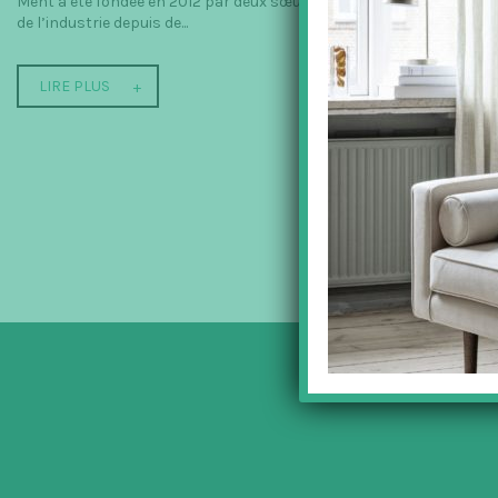
Ment a été fondée en 2012 par deux sœurs norvégiennes très talentu
de l’industrie depuis de...
LIRE PLUS