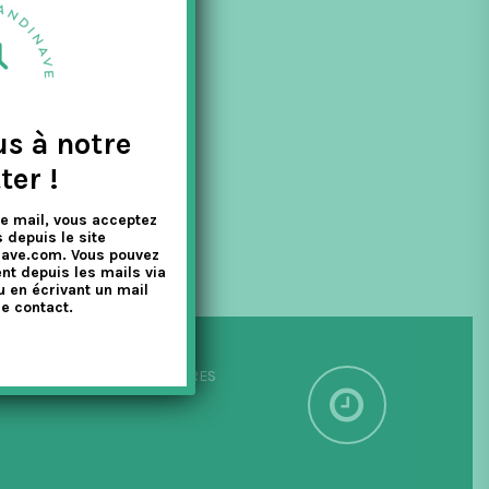
é dans le monde
us à notre
ter !
e mail, vous acceptez
 depuis le site
nave.com. Vous pouvez
nt depuis les mails via
u en écrivant un mail
e contact.
PÉDITION SOUS 24/48 HEURES