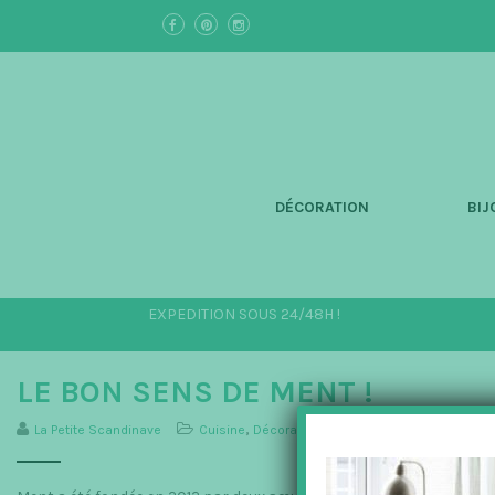
S
k
i
p
t
o
m
a
i
n
DÉCORATION
BIJ
c
o
n
t
e
EXPEDITION SOUS 24/48H !
n
t
LE BON SENS DE MENT !
La Petite Scandinave
Cuisine
,
Décoration
,
La Maison
,
Ment
,
Salle à 