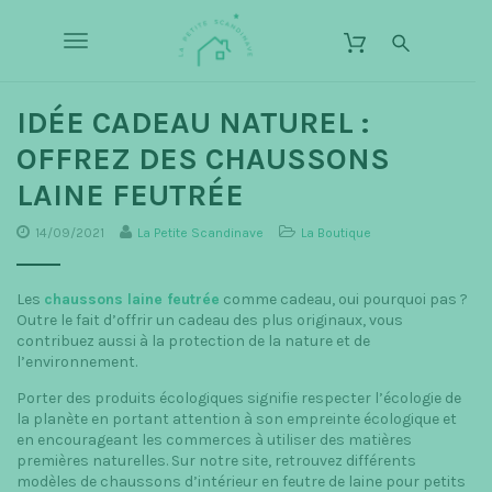
S
L
k
a
T
i
P
p
o
e
t
o
IDÉE CADEAU NATUREL :
t
g
m
i
OFFREZ DES CHAUSSONS
a
g
t
i
LAINE FEUTRÉE
n
e
l
c
S
14/09/2021
La Petite Scandinave
La Boutique
o
e
c
n
t
n
a
Les
chaussons laine feutrée
comme cadeau, oui pourquoi pas ?
e
n
a
Outre le fait d’offrir un cadeau des plus originaux, vous
n
d
contribuez aussi à la protection de la nature et de
t
v
l’environnement.
i
n
i
Porter des produits écologiques signifie respecter l’écologie de
la planète en portant attention à son empreinte écologique et
a
g
en encourageant les commerces à utiliser des matières
v
premières naturelles. Sur notre site, retrouvez différents
a
e
modèles de chaussons d’intérieur en feutre de laine pour petits