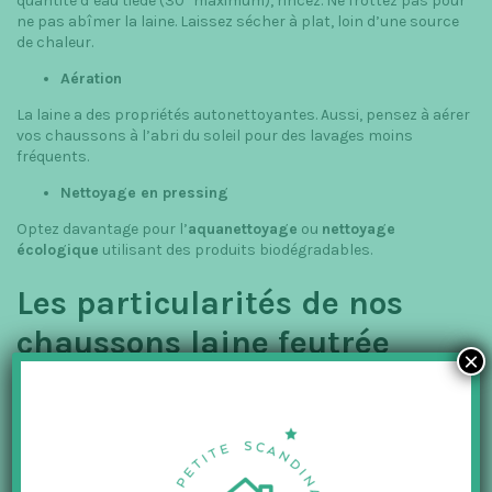
quantité d’eau tiède (30° maximum), rincez. Ne frottez pas pour
ne pas abîmer la laine. Laissez sécher à plat, loin d’une source
de chaleur.
Aération
La laine a des propriétés autonettoyantes. Aussi, pensez à aérer
vos chaussons à l’abri du soleil pour des lavages moins
fréquents.
Nettoyage en pressing
Optez davantage pour l’
aquanettoyage
ou
nettoyage
écologique
utilisant des produits biodégradables.
Les particularités de nos
chaussons laine feutrée
×
Nos chaussons en laine sont fabriqués à partir de
produits
naturels
. Ils sont doux si bien qu’ils s’adaptent comme une
seconde peau.
Si vous souhaitez offrir ou vous offrir de bons chaussons
d’intérieur, vous savez où en trouver.
La Petite Scandinave
vous