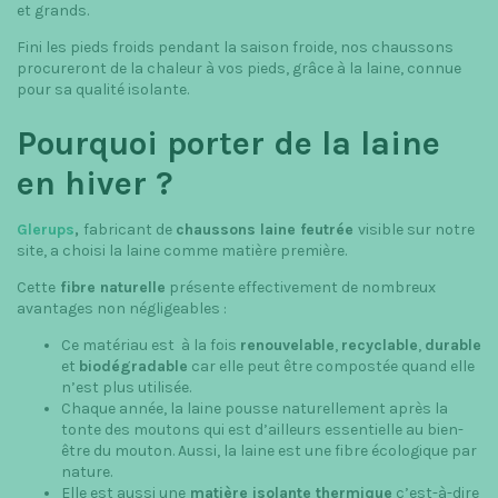
et grands.
t
Fini les pieds froids pendant la saison froide, nos chaussons
i
procureront de la chaleur à vos pieds, grâce à la laine, connue
pour sa qualité isolante.
o
Pourquoi porter de la laine
n
en hiver ?
Glerups
,
fabricant de
chaussons laine feutrée
visible sur notre
site, a choisi la laine comme matière première.
Cette
fibre naturelle
présente effectivement de nombreux
avantages non négligeables :
Ce matériau est à la fois
renouvelable
,
recyclable
,
durable
et
biodégradable
car elle peut être compostée quand elle
n’est plus utilisée.
Chaque année, la laine pousse naturellement après la
tonte des moutons qui est d’ailleurs essentielle au bien-
être du mouton. Aussi, la laine est une fibre écologique par
nature.
Elle est aussi une
matière isolante thermique
c’est-à-dire