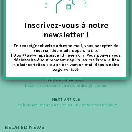
attend avec un large choix d’articles 100% nordique.
Protégez l’environnement en achetant des chaussons laine
feutrée.
Inscrivez-vous à notre
newsletter !
En renseignant votre adresse mail, vous acceptez de
recevoir des mails depuis le site
https://www.lapetitescandinave.com. Vous pouvez vous
désinscrire à tout moment depuis les mails via le lien
« désinscription » ou en écrivant un mail depuis notre
page contact.
PREVIOUS ARTICLE
Décoration de bureau avec le design danois
NEXT ARTICLE
Les bonnes raisons de choisir un canapé scandinave
RELATED NEWS