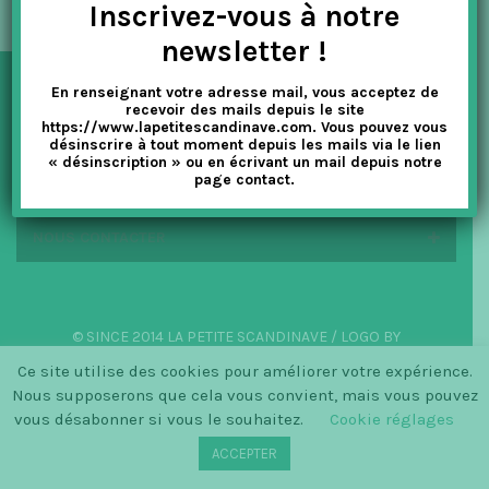
Inscrivez-vous à notre
t
newsletter !
i
En renseignant votre adresse mail, vous acceptez de
o
NEWSLETTER
recevoir des mails depuis le site
https://www.lapetitescandinave.com. Vous pouvez vous
n
désinscrire à tout moment depuis les mails via le lien
« désinscription » ou en écrivant un mail depuis notre
EN SAVOIR PLUS
page contact.
NOUS CONTACTER
© SINCE 2014 LA PETITE SCANDINAVE / LOGO BY
CHRISTINECLEMMENSEN.DK
Ce site utilise des cookies pour améliorer votre expérience.
Nous supposerons que cela vous convient, mais vous pouvez
vous désabonner si vous le souhaitez.
Cookie réglages
ACCEPTER