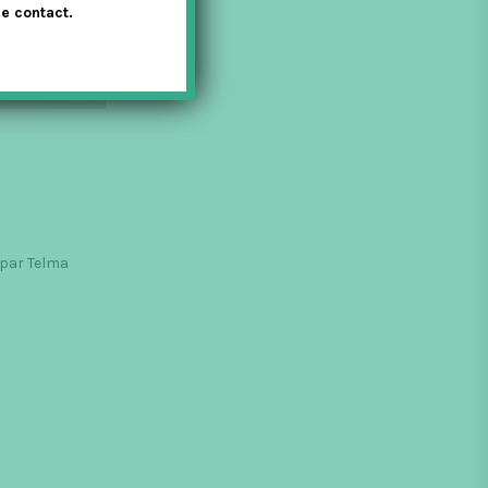
e contact.
 par Telma