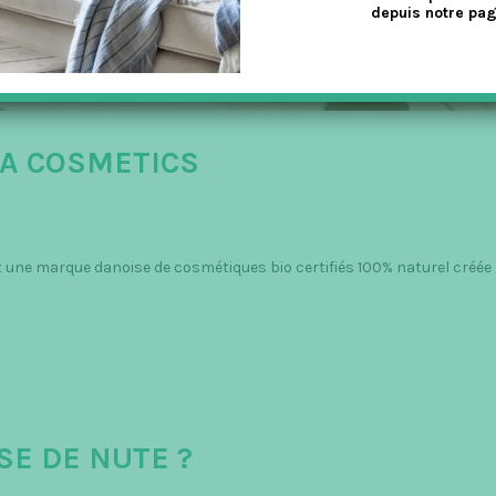
depuis notre pag
MA COSMETICS
 une marque danoise de cosmétiques bio certifiés 100% naturel créée
SE DE NUTE ?