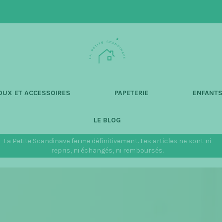
L
a
P
e
t
OUX ET ACCESSOIRES
PAPETERIE
ENFANT
i
t
LE BLOG
e
S
La Petite Scandinave ferme définitivement. Les articles ne sont ni
c
repris, ni échangés, ni remboursés.
a
n
d
i
n