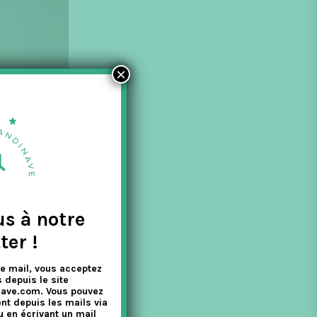
×
us à notre
ter !
e mail, vous acceptez
 depuis le site
nave.com. Vous pouvez
nt depuis les mails via
u en écrivant un mail