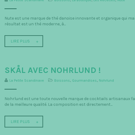
La Petite Scandinave
Boissons
,
La Boutique
,
Les Recettes
,
Nute
Nute est une marque de thé danoise innovante et organique qui mar
résultat est un thé moderne, à...
LIRE PLUS
SKÅL AVEC NOHRLUND !
La Petite Scandinave
Boissons
,
Gourmandises
,
Nohrlund
Nohrlund est une toute nouvelle marque de cocktails artisanaux fab
de la meilleure qualité. La composition est directement...
LIRE PLUS