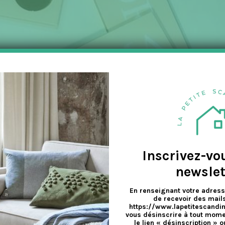
Inscrivez-vo
newslet
En renseignant votre adress
de recevoir des mails
https://www.lapetitescandi
vous désinscrire à tout mome
le lien « désinscription » o