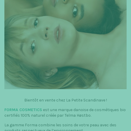
t
i
o
n
Bientôt en vente chez La Petite Scandinave !
FORMA COSMETICS
est une marque danoise de cosmétiques bio
certifiés 100% naturel créée par Telma Høstbo.
La gamme Forma combine les soins de votre peau avec des
produits respectueux de l’environnement.