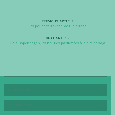
PREVIOUS ARTICLE
Les poupées Kokeshi de Lucie Kaas
NEXT ARTICLE
Païa Copenhagen, les bougies parfumées à la cire de soja
NEWSLETTER
EN SAVOIR PLUS