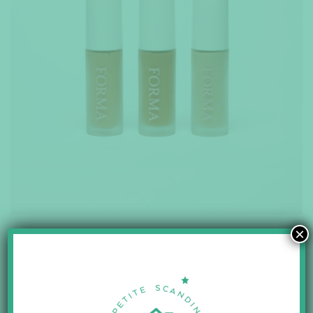
×
La palette de contours
highlighter / illuminateur peut être
utilisée comme surligneur, poudre bronzante ou même comme
fard à paupières. Elle sublimera et redessinera les volumes de
votre visage grâce à un jeu d’ombres et de lumières.