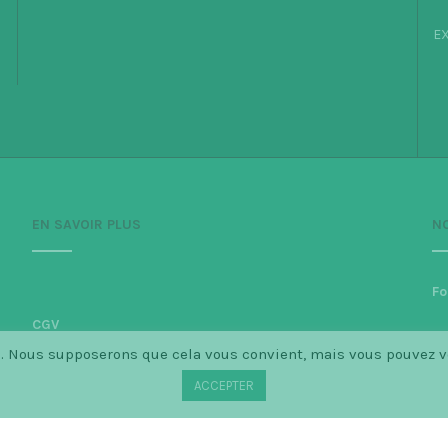
EX
EN SAVOIR PLUS
N
Fo
CGV
ce. Nous supposerons que cela vous convient, mais vous pouvez 
Politique de confidentialité
ACCEPTER
Mentions légales