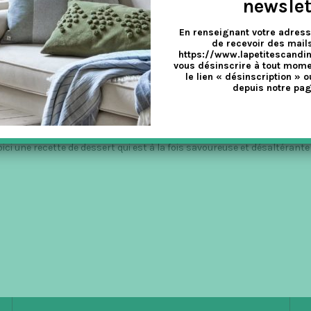
newslet
En renseignant votre adress
de recevoir des mails
https://www.lapetitescandi
vous désinscrire à tout mome
ET SA CRÈME À LA MENTHE
le lien « désinscription » o
depuis notre pag
ci une recette de dessert qui est à la fois savoureuse et désaltérante