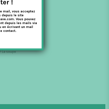
ter !
e mail, vous acceptez
 depuis le site
nave.com. Vous pouvez
nt depuis les mails via
u en écrivant un mail
e contact.
 ! La soupe