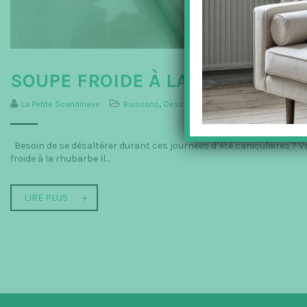
SOUPE FROIDE À LA RHUBARBE 
La Petite Scandinave
Boissons
,
Dessert
,
Les Recettes
Besoin de se désaltérer durant ces journées d’été caniculaires ? Voi
froide à la rhubarbe Il...
LIRE PLUS