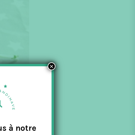
×
us à notre