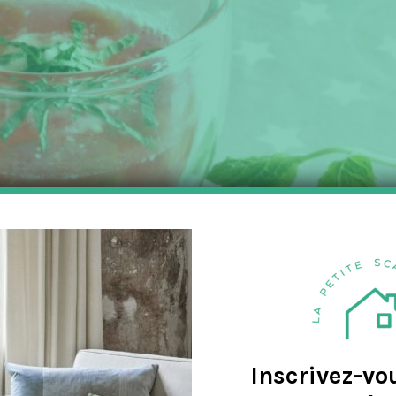
a
v
e
Inscrivez-vo