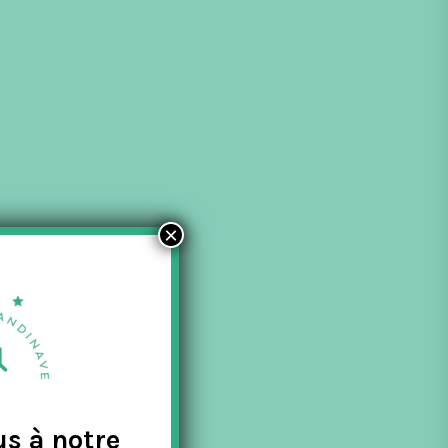
×
us à notre