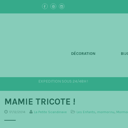
S
k
i
p
t
o
m
a
i
n
DÉCORATION
BIJ
c
o
n
t
e
EXPEDITION SOUS 24/48H !
n
t
MAMIE TRICOTE !
17/12/2014
La Petite Scandinave
Les Enfants
,
mormor.nu
,
Mormor