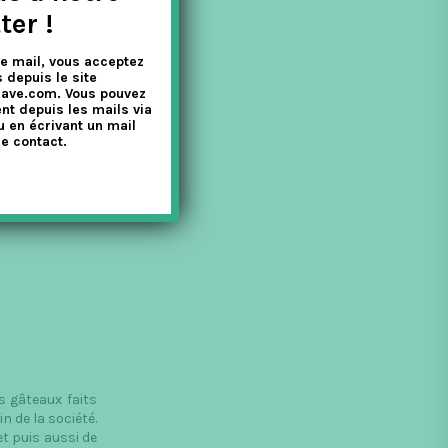
ter !
 ! Aujourd’hui
t les vêtements
e mail, vous acceptez
!
 depuis le site
nave.com. Vous pouvez
nt depuis les mails via
u en écrivant un mail
e contact.
s gâteaux faits
n de la société.
et puis aussi de