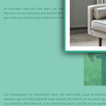
Le concept marche très bien, les Mamies sont devenues très po
Mormor.nu est devenue une équipe de 130 « tricoteuses » qui pour 
qui sont ensuite envoyés à des fournisseurs à New York, au Japon, 
Les tricoteuses se réunissent tous les mercredis, pour la livrais
maison, qui ont été préparés avec autant de talents et de soins que l
La créatrice, Nina Brandi, n’en revient toujours pas de voir la quant