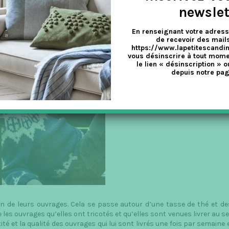
newslet
pulaires et ont du mal à suffire à la demande toujours croissante
la plupart viennent de Haslev (à 60 km de Copenhague). Elles tricoten
En renseignant votre adress
à Londres, Stockholm, Oslo, Berlin et bientôt pourquoi pas… en France 
de recevoir des mails
https://www.lapetitescandi
vous désinscrire à tout mome
le lien « désinscription » o
depuis notre pag
on de leurs ouvrages. Cela se passe autour d’une tasse de thé et de
es ouvrages qu’elles ont tricotés et qu’elles sont venues livrer au sei
ité et la qualité des ouvrages qui lui sont livrés une fois par semaine 