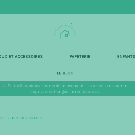
L
a
P
e
t
OUX ET ACCESSOIRES
PAPETERIE
ENFANT
i
t
LE BLOG
e
S
La Petite Scandinave ferme définitivement. Les articles ne sont ni
c
repris, ni échangés, ni remboursés.
a
n
d
.nu
,
VETEMENTS ENFANTS
i
n