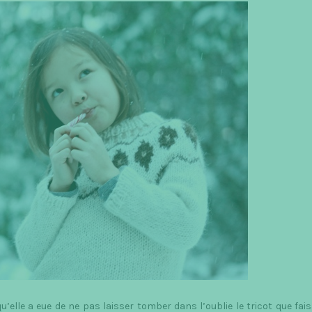
a
v
e
qu’elle a eue de ne pas laisser tomber dans l’oublie le tricot que fai