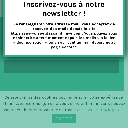
Inscrivez-vous à notre
t
newsletter !
i
En renseignant votre adresse mail, vous acceptez de
o
recevoir des mails depuis le site
NEWSLETTER
https://www.lapetitescandinave.com. Vous pouvez vous
n
désinscrire à tout moment depuis les mails via le lien
« désinscription » ou en écrivant un mail depuis notre
page contact.
EN SAVOIR PLUS
NOUS CONTACTER
© SINCE 2014 LA PETITE SCANDINAVE / LOGO BY
Ce site utilise des cookies pour améliorer votre expérience.
CHRISTINECLEMMENSEN.DK
Nous supposerons que cela vous convient, mais vous pouvez
vous désabonner si vous le souhaitez.
Cookie réglages
ACCEPTER