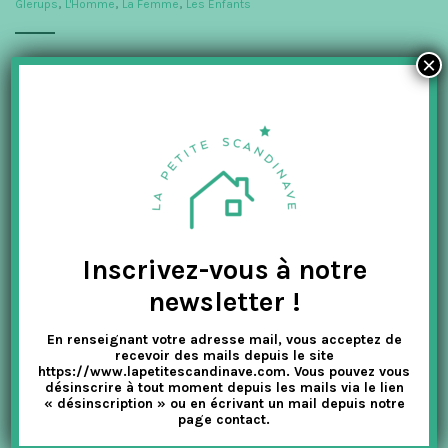
Glerups
,
L'Homme
,
La Femme
,
Les Enfants
t
i
×
EN VENTE ICI ! En 1993 Nanny fabrique sa première paire de
chaussons en feutre utilisant de la laine de ses moutons de
o
Gotland (île en Suède située en mer...
n
LIRE PLUS
WHEAT, IL EST TEMPS DE SORTIR LES
Inscrivez-vous à notre
MANTEAUX !
newsletter !
La Petite Scandinave
Les Enfants
,
VETEMENTS ENFANTS
,
Wheat
En renseignant votre adresse mail, vous acceptez de
recevoir des mails depuis le site
Pour cela, nous allons faire un petit tour chez Wheat, une
https://www.lapetitescandinave.com. Vous pouvez vous
marque danoise de vêtements pour enfants qui existe depuis
désinscrire à tout moment depuis les mails via le lien
2002, créée par Charlotte et Peter Galsgaard. On reconnaît la...
« désinscription » ou en écrivant un mail depuis notre
page contact.