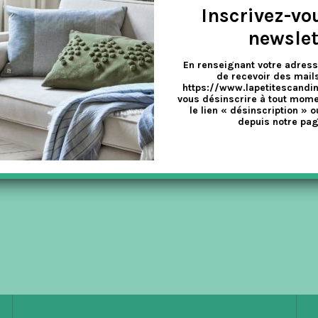
Inscrivez-vo
newslet
En renseignant votre adress
de recevoir des mails
https://www.lapetitescandi
vous désinscrire à tout mome
le lien « désinscription » o
depuis notre pag
ui veut dire mot à mot « noisettes au poivre », datent de 1400 et la r