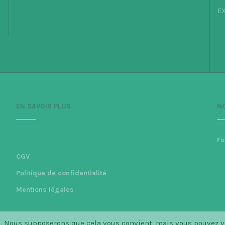
EX
EN SAVOIR PLUS
N
Fo
CGV
Politique de confidentialité
Mentions légales
ce. Nous supposerons que cela vous convient, mais vous pouvez 