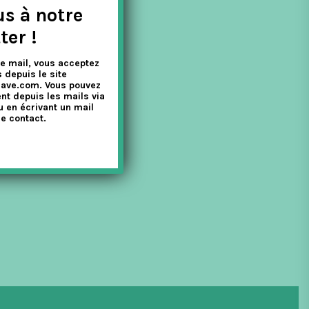
us à notre
ter !
e mail, vous acceptez
 depuis le site
nave.com. Vous pouvez
nt depuis les mails via
u en écrivant un mail
e contact.
ecette n’a