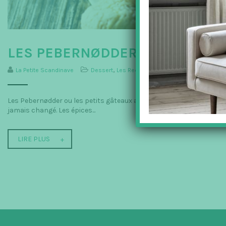
LES PEBERNØDDER !
La Petite Scandinave
Dessert
,
Les Recettes
,
Les recettes de Noël
Les Pebernødder ou les petits gâteaux aux épices Les Pebernødder, q
jamais changé. Les épices...
LIRE PLUS