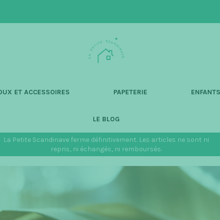
L
a
P
e
t
OUX ET ACCESSOIRES
PAPETERIE
ENFANT
i
t
LE BLOG
e
S
La Petite Scandinave ferme définitivement. Les articles ne sont ni
c
repris, ni échangés, ni remboursés.
a
n
d
i
n