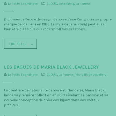
La Petite Scandinave
BIJOUX
,
Jane Kønig
,
La Femme
Diplômée de l’école de design danoise, Jane Kønig crée sa propre
marque de joaillerie en 1989. Le style de Jane Kønig peut aussi
bien être classique que rock’n’roll. Ses créations...
LIRE PLUS
LES BAGUES DE MARIA BLACK JEWELLERY
La Petite Scandinave
BIJOUX
,
La Femme
,
Maria Black Jewellery
La créatrice de nationalité danoise et irlandaise, Maria Black,
lance sa première collection en 2010 révélant sa passion et sa
nouvelle conception de créer des bijoux dans des métaux
précieux...