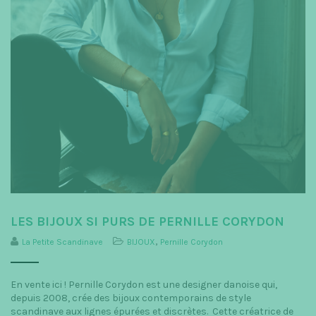
t
i
o
n
LES BIJOUX SI PURS DE PERNILLE CORYDON
La Petite Scandinave
BIJOUX
,
Pernille Corydon
En vente ici ! Pernille Corydon est une designer danoise qui,
depuis 2008, crée des bijoux contemporains de style
scandinave aux lignes épurées et discrètes. Cette créatrice de