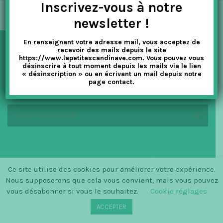
Inscrivez-vous à notre
t
newsletter !
i
En renseignant votre adresse mail, vous acceptez de
o
recevoir des mails depuis le site
NEWSLETTER
https://www.lapetitescandinave.com. Vous pouvez vous
n
désinscrire à tout moment depuis les mails via le lien
« désinscription » ou en écrivant un mail depuis notre
page contact.
EN SAVOIR PLUS
NOUS CONTACTER
© SINCE 2014 LA PETITE SCANDINAVE / LOGO BY
Ce site utilise des cookies pour améliorer votre expérience.
CHRISTINECLEMMENSEN.DK
Nous supposerons que cela vous convient, mais vous pouvez
vous désabonner si vous le souhaitez.
Cookie réglages
ACCEPTER