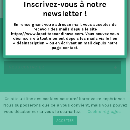
Inscrivez-vous à notre
t
newsletter !
i
En renseignant votre adresse mail, vous acceptez de
o
recevoir des mails depuis le site
NEWSLETTER
https://www.lapetitescandinave.com. Vous pouvez vous
n
désinscrire à tout moment depuis les mails via le lien
« désinscription » ou en écrivant un mail depuis notre
page contact.
EN SAVOIR PLUS
NOUS CONTACTER
© SINCE 2014 LA PETITE SCANDINAVE / LOGO BY
Ce site utilise des cookies pour améliorer votre expérience.
CHRISTINECLEMMENSEN.DK
Nous supposerons que cela vous convient, mais vous pouvez
vous désabonner si vous le souhaitez.
Cookie réglages
ACCEPTER