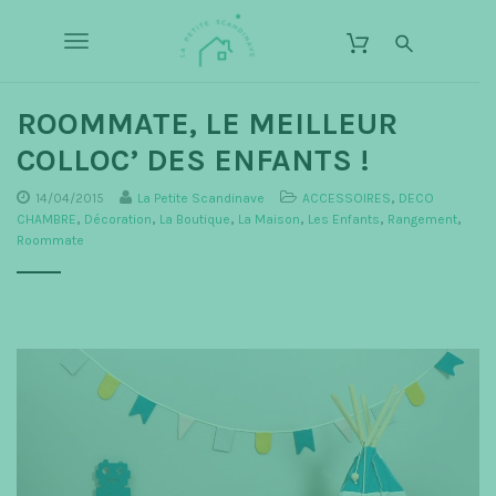
S
L
k
a
T
i
P
p
o
e
t
o
ROOMMATE, LE MEILLEUR
t
g
m
i
COLLOC’ DES ENFANTS !
a
g
t
i
n
14/04/2015
La Petite Scandinave
ACCESSOIRES
,
DECO
e
l
c
CHAMBRE
,
Décoration
,
La Boutique
,
La Maison
,
Les Enfants
,
Rangement
,
S
o
Roommate
e
c
n
t
n
a
e
n
a
n
d
t
v
i
n
i
a
g
v
a
e