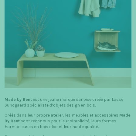
t
i
o
n
Made by Bent
est une jeune marque danoise créée par Lasse
Sundgaard spécialiste d’objets design en bois.
Créés dans leur propre atelier, les meubles et accessoires
Made
By Bent
sont reconnus pour leur simplicité, leurs formes
harmonieuses en bois clair et leur haute qualité.