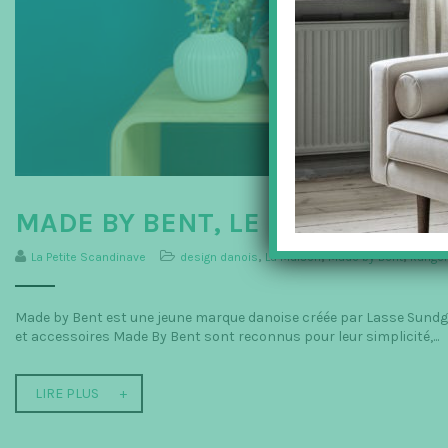
MADE BY BENT, LE DESIGN SI
La Petite Scandinave
design danois
,
La Maison
,
Made by Bent
,
Range
Made by Bent est une jeune marque danoise créée par Lasse Sundgaa
et accessoires Made By Bent sont reconnus pour leur simplicité,...
LIRE PLUS