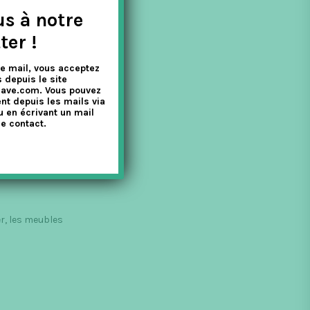
us à notre
ter !
e mail, vous acceptez
 depuis le site
nave.com. Vous pouvez
nt depuis les mails via
u en écrivant un mail
e contact.
r, les meubles