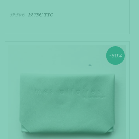
f
5
39.50
€
19.75
€
TTC
AJOUTER AU PANIER
-50%