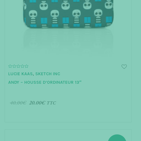
0
LUCIE KAAS
,
SKETCH INC
o
u
ANDY – HOUSSE D’ORDINATEUR 13″
t
o
f
5
40.00
€
20.00
€
TTC
AJOUTER AU PANIER