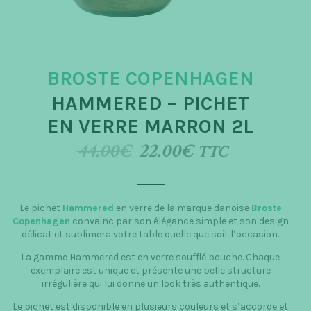
t
i
o
BROSTE COPENHAGEN
n
HAMMERED – PICHET
EN VERRE MARRON 2L
44.00
€
22.00
€
TTC
Le pichet
Hammered
en verre de la marque danoise
Broste
Copenhagen
convainc par son élégance simple et son design
délicat et sublimera votre table quelle que soit l’occasion.
La gamme Hammered est en verre soufflé bouche. Chaque
exemplaire est unique et présente une belle structure
irrégulière qui lui donne un look très authentique.
Le pichet est disponible en plusieurs couleurs et s’accorde et