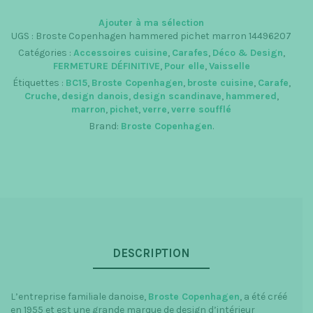
en
verre
Ajouter à ma sélection
marron
UGS :
Broste Copenhagen hammered pichet marron 14496207
2L
Catégories :
Accessoires cuisine
,
Carafes
,
Déco & Design
,
FERMETURE DÉFINITIVE
,
Pour elle
,
Vaisselle
Étiquettes :
BC15
,
Broste Copenhagen
,
broste cuisine
,
Carafe
,
Cruche
,
design danois
,
design scandinave
,
hammered
,
marron
,
pichet
,
verre
,
verre soufflé
Brand:
Broste Copenhagen
.
DESCRIPTION
L’entreprise familiale danoise,
Broste Copenhagen
, a été créé
en 1955 et est une grande marque de design d’intérieur