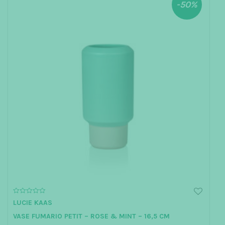
-50%
0
LUCIE KAAS
o
u
VASE FUMARIO PETIT – ROSE & MINT – 16,5 CM
t
o