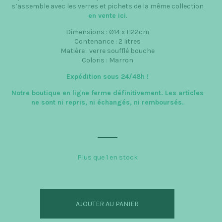
s’assemble avec les verres et pichets de la même collection
en vente ici
.
Dimensions : Ø14 x H22cm
Contenance : 2 litres
Matière : verre soufflé bouche
Coloris : Marron
Expédition sous 24/48h
!
Notre boutique en ligne ferme définitivement. Les articles
ne sont ni repris, ni échangés, ni remboursés.
Plus que 1 en stock
quantité
de
Hammered
AJOUTER AU PANIER
-
pichet