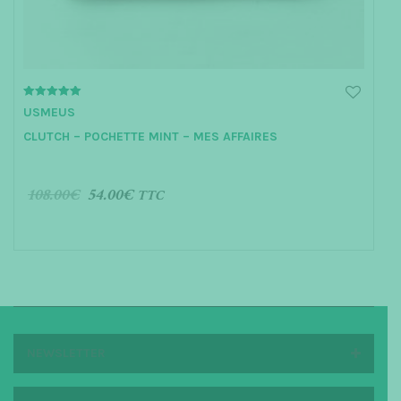
5.00
USMEUS
out of 5
CLUTCH – POCHETTE MINT – MES AFFAIRES
108.00
€
54.00
€
TTC
AJOUTER AU PANIER
NEWSLETTER