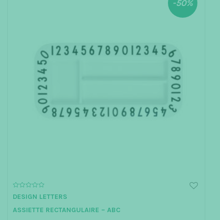
-50%
0
DESIGN LETTERS
o
u
ASSIETTE RECTANGULAIRE – ABC
t
o