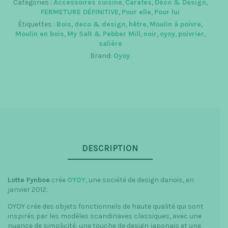
Catégories :
Accessoires cuisine
,
Carafes
,
Déco & Design
,
Salt
FERMETURE DÉFINITIVE
,
Pour elle
,
Pour lui
&
Étiquettes :
Bois
,
deco & design
,
hêtre
,
Moulin à poivre
,
Pebber
Moulin en bois
,
My Salt & Pebber Mill
,
noir
,
oyoy
,
poivrier
,
Mill
salière
Brand:
Oyoy
.
DESCRIPTION
Lotte Fynboe
crée
OYOY
, une société de design danois, en
janvier 2012.
OYOY crée des objets fonctionnels de haute qualité qui sont
inspirés par les modèles scandinaves classiques, avec une
nuance de simplicité, une touche de design japonais et une