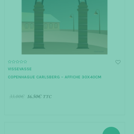
0
VISSEVASSE
o
u
COPENHAGUE CARLSBERG – AFFICHE 30X40CM
t
o
f
5
33.00
€
16.50
€
TTC
AJOUTER AU PANIER