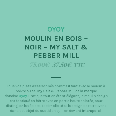
t
i
o
OYOY
n
MOULIN EN BOIS –
NOIR – MY SALT &
PEBBER MILL
75.00
€
37.50
€
TTC
Tous vos plats assaisonnés comme il faut avec le moulin à
poivre ou sel
My Salt & Pebber Mill
de la marque
danoise
Oyoy
. Pratique tout en étant élégant, le moulin design
est fabriqué en hêtre avec en partie haute colorée, pour
distinguer les épices. La simplicité et le design se retrouvent
dans cet objet du quotidien qu’il en devient intemporel.