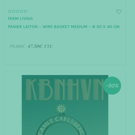
0
FERM LIVING
o
u
PANIER LAITON – WIRE BASKET MEDIUM – Ø 50 X 40 CM
t
o
f
5
95.00
€
47.50
€
TTC
AJOUTER AU PANIER
-50%