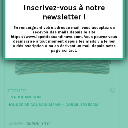
Inscrivez-vous à notre
newsletter !
En renseignant votre adresse mail, vous acceptez de
recevoir des mails depuis le site
https://www.lapetitescandinave.com. Vous pouvez vous
désinscrire à tout moment depuis les mails via le lien
« désinscription » ou en écrivant un mail depuis notre
page contact.
0
LINA JOHANSSON
o
u
HOUSSE DE COUSSIN MEMO – CORAIL 52X52CM
t
o
f
5
36.00
€
18.00
€
TTC