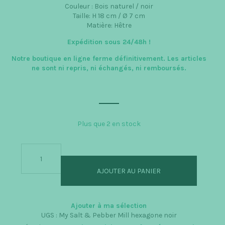
Couleur : Bois naturel / noir
Taille: H 18 cm / Ø 7 cm
Matière: Hêtre
Expédition sous 24/48h
!
Notre boutique en ligne ferme définitivement. Les articles
ne sont ni repris, ni échangés, ni remboursés.
Plus que 2 en stock
quantité
de
Moulin
AJOUTER AU PANIER
en
bois
-
Noir
Ajouter à ma sélection
-
UGS :
My Salt & Pebber Mill hexagone noir
My