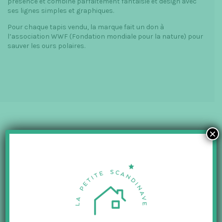
présence et combine parfaitement fantaisie et design avec
ses lignes simples et graphiques.
Pour chaque tapis vendu, la marque fait un don à
l’association WWF (Fondation mondiale pour la nature) pour
sauver les ours polaires.
×
VOUS AIMEREZ AUSSI
-50%