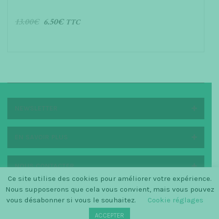
f
5
13.00
€
6.50
€
TTC
AJOUTER AU PANIER
NEWSLETTER
EN SAVOIR PLUS
NOUS CONTACTER
Ce site utilise des cookies pour améliorer votre expérience.
Nous supposerons que cela vous convient, mais vous pouvez
vous désabonner si vous le souhaitez.
Cookie réglages
© SINCE 2014 LA PETITE SCANDINAVE / LOGO BY
ACCEPTER